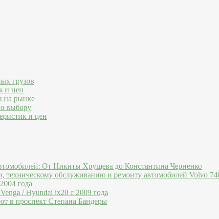
ных грузов
к и цен
ы на рынке
по выбору
еристик и цен
втомобилей: От Никиты Хрущева до Константина Черненко
и, техническому обслуживанию и ремонту автомобилей Volvo 740
 2004 года
Venga / Hyundai ix20 c 2009 года
ют в проспект Степана Бандеры