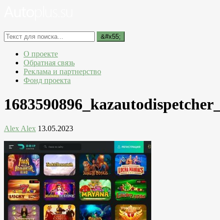
О проекте
Обратная связь
Реклама и партнерство
Фонд проекта
1683590896_kazautodispetcher
Alex Alex
13.05.2023