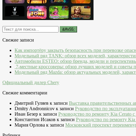
Свежие записи
Как импортёру закрыть безопасность при перевозке опас
Модельный ряд TANK: обзор всех моделей, характеристи
Автомобили ESTEO: обзор бренда, модели и перспектив
7-местные кроссоверы: обзор лучших моделей и советы 
Модельный ряд Mazda: обзор актуальных моделей, характ
Официальный дилер Chery
Свежие комментарии
Дмитрий Гуляев
к записи
Выставка правительственных а
Dmitry Andronnicov
к записи
Руководство по эксплуатаци
Иван Безер
к записи
Руководство по ремонту Kia Cerato c
Константин Исаков
к записи
Руководство по ремонту Kia 
Мария Орлова
к записи
Московский проспект переимену
Рубрики