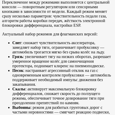
Переключение между режимами выполняется с центральной
консоли — поворотным регулятором или сенсорными
кнопками в зависимости от модели. Каждый режим меняет
сразу несколько параметров: чувствительность педали газа,
алгоритм работы коробки передач, жёсткость электронной
блокировки дифференциала, настройки ESP.
Актуальный набор режимов для флагманских версий:
Снег
: снижает чувствительность акселератора,
замедляет набор тяги, ограничивает пробуксовку —
автомобиль трогается мягко без срыва колёс на льду.
Грязь
: увеличивает тягу на низких оборотах, разрешает
умеренное вращение колёс для самоочищения
протектора, поднимает клиренс на пневмоподвеске.
Песок
: настраивает агрессивный отклик на газ с
одновременным контролем пробуксовки — автомобиль
поддерживает необходимый импульс движения без
закапывания.
Скалы
: активирует максимальную блокировку
дифференциалов, снижает скорость до ползущего
режима, обеспечивает точное дозирование тяги при
преодолении препятствий по камням.
Выбоины
: режим для разбитых грунтовых дорог с
частыми неровностями — смягчает реакцию подвески,