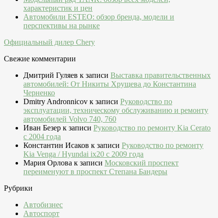
характеристик и цен
Автомобили ESTEO: обзор бренда, модели и
перспективы на рынке
Официальный дилер Chery
Свежие комментарии
Дмитрий Гуляев
к записи
Выставка правительственных
автомобилей: От Никиты Хрущева до Константина
Черненко
Dmitry Andronnicov
к записи
Руководство по
эксплуатации, техническому обслуживанию и ремонту
автомобилей Volvo 740, 760
Иван Безер
к записи
Руководство по ремонту Kia Cerato
c 2004 года
Константин Исаков
к записи
Руководство по ремонту
Kia Venga / Hyundai ix20 c 2009 года
Мария Орлова
к записи
Московский проспект
переименуют в проспект Степана Бандеры
Рубрики
Автобизнес
Автоспорт