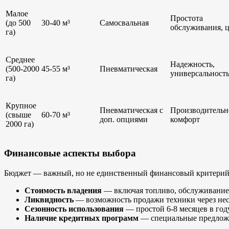
Малое
Простота
(до 500
30-40 м³
Самосвальная
обслуживания, 
га)
Среднее
Надежность,
(500-2000
45-55 м³
Пневматическая
универсальност
га)
Крупное
Пневматическая с
Производительн
(свыше
60-70 м³
доп. опциями
комфорт
2000 га)
Финансовые аспекты выбора
Бюджет — важный, но не единственный финансовый критерий
Стоимость владения
— включая топливо, обслуживание
Ликвидность
— возможность продажи техники через нес
Сезонность использования
— простой 6-8 месяцев в го
Наличие кредитных программ
— специальные предложе