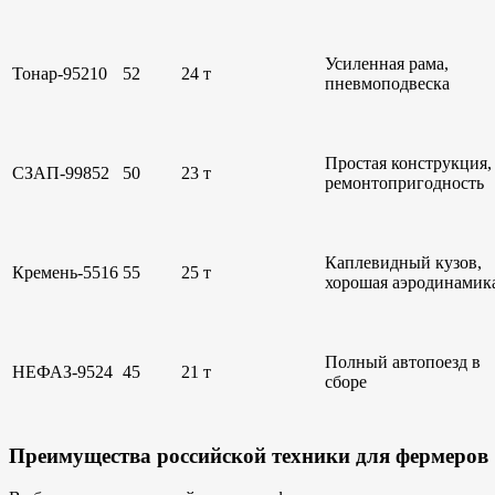
Усиленная рама,
Тонар-95210
52
24 т
пневмоподвеска
Простая конструкция,
СЗАП-99852
50
23 т
ремонтопригодность
Каплевидный кузов,
Кремень-5516
55
25 т
хорошая аэродинамик
Полный автопоезд в
НЕФАЗ-9524
45
21 т
сборе
Преимущества российской техники для фермеров