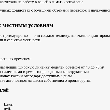
ассчитана на работу в вашей климатической зоне
упных хозяйствах с большими объемами перевозок и налаженной
к местным условиям
е преимущество — они создают технику, изначально адаптирова
и в сельской местности.
еренных временем:
лагающий широкую линейку моделей объемом от 40 до 75 м³
ен надежными и ремонтопригодными конструкциями
ионах России благодаря доступным ценам
аве автопоездов на шасси собственного производства
елей
Цена,
руб.