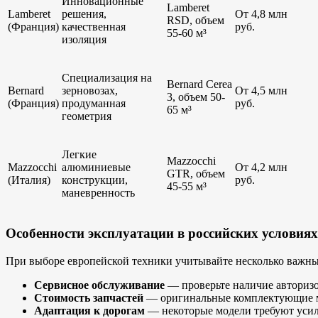
Инновационные
Lamberet
Lamberet
решения,
От 4,8 млн
RSD, объем
(Франция)
качественная
руб.
55-60 м³
изоляция
Специализация на
Bernard Cerea
Bernard
зерновозах,
От 4,5 млн
3, объем 50-
(Франция)
продуманная
руб.
65 м³
геометрия
Легкие
Mazzocchi
Mazzocchi
алюминиевые
От 4,2 млн
GTR, объем
(Италия)
конструкции,
руб.
45-55 м³
маневренность
Особенности эксплуатации в российских условиях
При выборе европейской техники учитывайте несколько важн
Сервисное обслуживание
— проверьте наличие авторизо
Стоимость запчастей
— оригинальные комплектующие мо
Адаптация к дорогам
— некоторые модели требуют усил