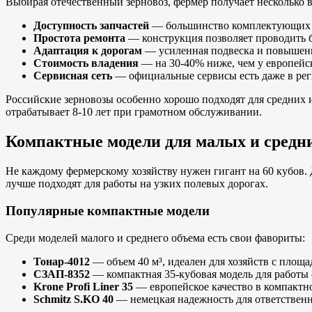
Выбирая отечественный зерновоз, фермер получает несколько в
Доступность запчастей
— большинство комплектующих е
Простота ремонта
— конструкция позволяет проводить 
Адаптация к дорогам
— усиленная подвеска и повышенн
Стоимость владения
— на 30-40% ниже, чем у европейс
Сервисная сеть
— официальные сервисы есть даже в ре
Российские зерновозы особенно хорошо подходят для средних и 
отрабатывает 8-10 лет при грамотном обслуживании.
Компактные модели для малых и средни
Не каждому фермерскому хозяйству нужен гигант на 60 кубов.
лучше подходят для работы на узких полевых дорогах.
Популярные компактные модели
Среди моделей малого и среднего объема есть свои фавориты:
Тонар-4012
— объем 40 м³, идеален для хозяйств с площа
СЗАП-8352
— компактная 35-кубовая модель для работы
Krone Profi Liner 35
— европейское качество в компакт
Schmitz S.KO 40
— немецкая надежность для ответствен