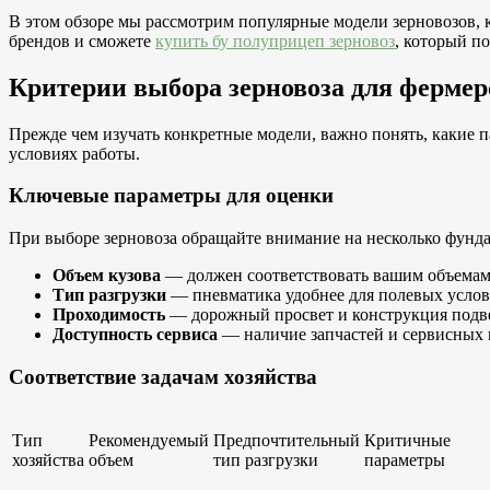
В этом обзоре мы рассмотрим популярные модели зерновозов, 
брендов и сможете
купить бу полуприцеп зерновоз
, который п
Критерии выбора зерновоза для фермер
Прежде чем изучать конкретные модели, важно понять, какие 
условиях работы.
Ключевые параметры для оценки
При выборе зерновоза обращайте внимание на несколько фунд
Объем кузова
— должен соответствовать вашим объемам 
Тип разгрузки
— пневматика удобнее для полевых услов
Проходимость
— дорожный просвет и конструкция подве
Доступность сервиса
— наличие запчастей и сервисных 
Соответствие задачам хозяйства
Тип
Рекомендуемый
Предпочтительный
Критичные
хозяйства
объем
тип разгрузки
параметры