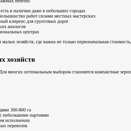
ажных benefits:
сть в наличии даже в небольших городах
большинство работ силами местных мастерских
ый клиренс для грунтовых дорог
ких аналогов
гиональных центрах
малых хозяйств, где важна не только первоначальная стоимость,
х хозяйств
 Для многих оптимальным выбором становятся компактные зернов
дями 300-800 га
 с небольшими партиями
ном исполнении
ных перевозок