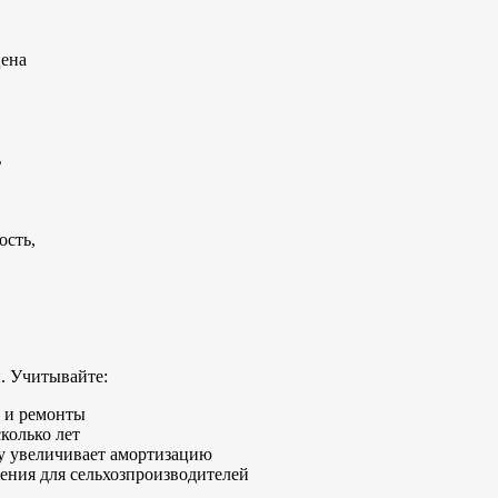
цена
ь
ость,
. Учитывайте:
 и ремонты
колько лет
ду увеличивает амортизацию
ния для сельхозпроизводителей