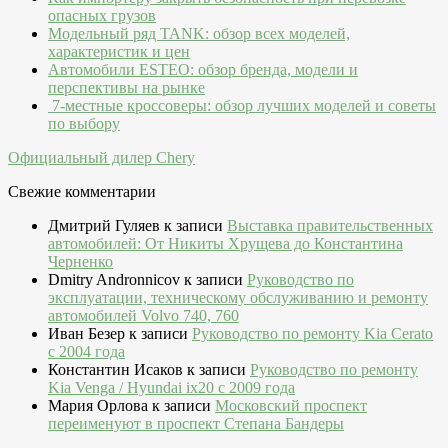
опасных грузов
Модельный ряд TANK: обзор всех моделей,
характеристик и цен
Автомобили ESTEO: обзор бренда, модели и
перспективы на рынке
7-местные кроссоверы: обзор лучших моделей и советы
по выбору
Официальный дилер Chery
Свежие комментарии
Дмитрий Гуляев
к записи
Выставка правительственных
автомобилей: От Никиты Хрущева до Константина
Черненко
Dmitry Andronnicov
к записи
Руководство по
эксплуатации, техническому обслуживанию и ремонту
автомобилей Volvo 740, 760
Иван Безер
к записи
Руководство по ремонту Kia Cerato
c 2004 года
Константин Исаков
к записи
Руководство по ремонту
Kia Venga / Hyundai ix20 c 2009 года
Мария Орлова
к записи
Московский проспект
переименуют в проспект Степана Бандеры