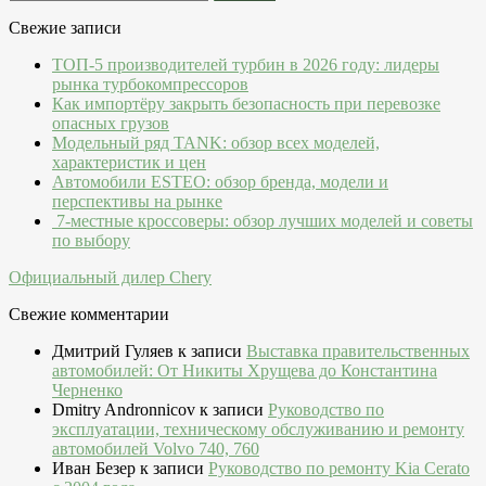
Свежие записи
ТОП-5 производителей турбин в 2026 году: лидеры
рынка турбокомпрессоров
Как импортёру закрыть безопасность при перевозке
опасных грузов
Модельный ряд TANK: обзор всех моделей,
характеристик и цен
Автомобили ESTEO: обзор бренда, модели и
перспективы на рынке
7-местные кроссоверы: обзор лучших моделей и советы
по выбору
Официальный дилер Chery
Свежие комментарии
Дмитрий Гуляев
к записи
Выставка правительственных
автомобилей: От Никиты Хрущева до Константина
Черненко
Dmitry Andronnicov
к записи
Руководство по
эксплуатации, техническому обслуживанию и ремонту
автомобилей Volvo 740, 760
Иван Безер
к записи
Руководство по ремонту Kia Cerato