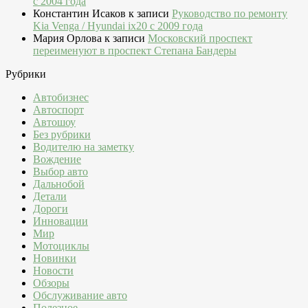
c 2004 года
Константин Исаков
к записи
Руководство по ремонту
Kia Venga / Hyundai ix20 c 2009 года
Мария Орлова
к записи
Московский проспект
переименуют в проспект Степана Бандеры
Рубрики
Автобизнес
Автоспорт
Автошоу
Без рубрики
Водителю на заметку
Вождение
Выбор авто
Дальнобой
Детали
Дороги
Инновации
Мир
Мотоциклы
Новинки
Новости
Обзоры
Обслуживание авто
Полезное