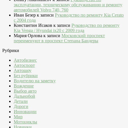
эксплуатации, техническому обслуживанию и ремонту
автомобилей Volvo 740, 760
Иван Безер
к записи
Руководство по ремонту Kia Cerato
c 2004 года
Константин Исаков
к записи
Руководство по ремонту
Kia Venga / Hyundai ix20 c 2009 года
Мария Орлова
к записи
Московский проспект
переименуют в проспект Степана Бандеры
Рубрики
Автобизнес
Автоспорт
Автошоу
Без рубрики
Водителю на заметку
Вождение
Выбор авто
Дальнобой
Детали
Дороги
Инновации
Мир
Мотоциклы
Новинки