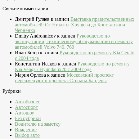
Свежие комментарии
Дмитрий Гуляев
к записи
Выставка правительственных
автомобилей: От Никиты Хрущева до Константина
Черненко
Dmitry Andronnicov
к записи
Руководство по
эксплуатации, техническому обслуживанию и ремонту
автомобилей Volvo 740, 760
Иван Безер
к записи
Руководство по ремонту Kia Cerato
c 2004 года
Константин Исаков
к записи
Руководство по ремонту
Kia Venga / Hyundai ix20 c 2009 года
Мария Орлова
к записи
Московский проспект
переименуют в проспект Степана Бандеры
Рубрики
Автобизнес
Автоспорт
Автошоу
Без рубрики
Водителю на заметку
Вождение
Выбор авто