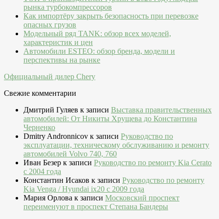
рынка турбокомпрессоров
Как импортёру закрыть безопасность при перевозке
опасных грузов
Модельный ряд TANK: обзор всех моделей,
характеристик и цен
Автомобили ESTEO: обзор бренда, модели и
перспективы на рынке
Официальный дилер Chery
Свежие комментарии
Дмитрий Гуляев
к записи
Выставка правительственных
автомобилей: От Никиты Хрущева до Константина
Черненко
Dmitry Andronnicov
к записи
Руководство по
эксплуатации, техническому обслуживанию и ремонту
автомобилей Volvo 740, 760
Иван Безер
к записи
Руководство по ремонту Kia Cerato
c 2004 года
Константин Исаков
к записи
Руководство по ремонту
Kia Venga / Hyundai ix20 c 2009 года
Мария Орлова
к записи
Московский проспект
переименуют в проспект Степана Бандеры