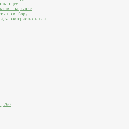
тик и цен
ективы на рынке
еты по выбору
й, характеристик и цен
, 760