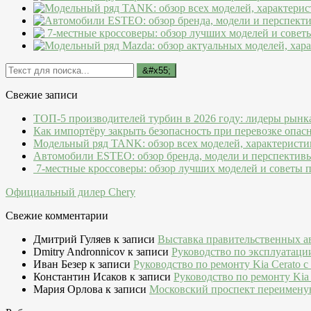
Свежие записи
ТОП-5 производителей турбин в 2026 году: лидеры рынк
Как импортёру закрыть безопасность при перевозке опас
Модельный ряд TANK: обзор всех моделей, характеристи
Автомобили ESTEO: обзор бренда, модели и перспектив
7-местные кроссоверы: обзор лучших моделей и советы 
Официальный дилер Chery
Свежие комментарии
Дмитрий Гуляев
к записи
Выставка правительственных а
Dmitry Andronnicov
к записи
Руководство по эксплуатаци
Иван Безер
к записи
Руководство по ремонту Kia Cerato c
Константин Исаков
к записи
Руководство по ремонту Kia 
Мария Орлова
к записи
Московский проспект переимену