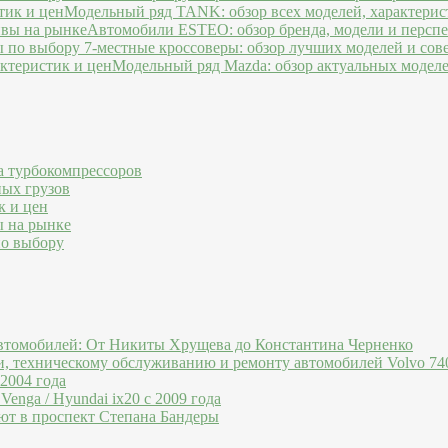
Модельный ряд TANK: обзор всех моделей, характерис
Автомобили ESTEO: обзор бренда, модели и персп
7-местные кроссоверы: обзор лучших моделей и сов
Модельный ряд Mazda: обзор актуальных моделе
а турбокомпрессоров
ных грузов
к и цен
ы на рынке
по выбору
втомобилей: От Никиты Хрущева до Константина Черненко
и, техническому обслуживанию и ремонту автомобилей Volvo 740
 2004 года
Venga / Hyundai ix20 c 2009 года
ют в проспект Степана Бандеры