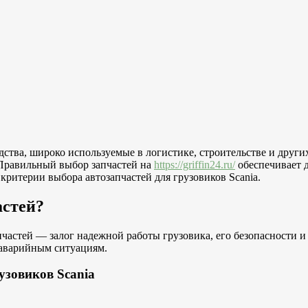
ства, широко используемые в логистике, строительстве и други
 Правильный выбор запчастей на
https://griffin24.ru/
обеспечивает д
ритерии выбора автозапчастей для грузовиков Scania.
астей?
астей — залог надежной работы грузовика, его безопасности и
 аварийным ситуациям.
узовиков Scania