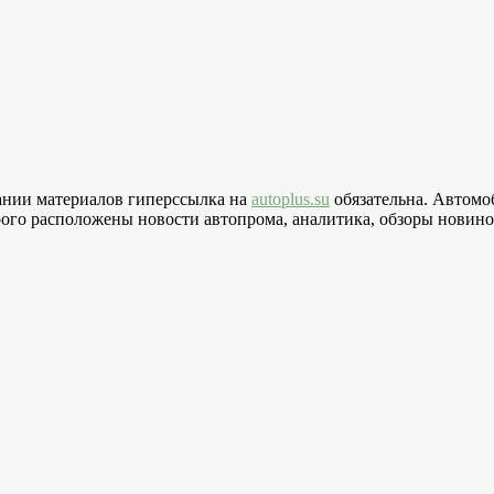
вании материалов гиперссылка на
autoplus.su
обязательна. Автомо
го расположены новости автопрома, аналитика, обзоры новинок