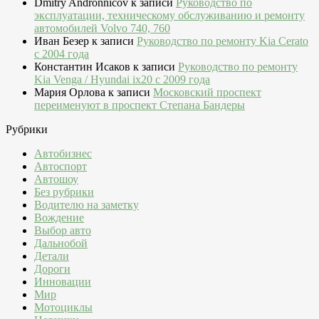
Dmitry Andronnicov
к записи
Руководство по
эксплуатации, техническому обслуживанию и ремонту
автомобилей Volvo 740, 760
Иван Безер
к записи
Руководство по ремонту Kia Cerato
c 2004 года
Константин Исаков
к записи
Руководство по ремонту
Kia Venga / Hyundai ix20 c 2009 года
Мария Орлова
к записи
Московский проспект
переименуют в проспект Степана Бандеры
Рубрики
Автобизнес
Автоспорт
Автошоу
Без рубрики
Водителю на заметку
Вождение
Выбор авто
Дальнобой
Детали
Дороги
Инновации
Мир
Мотоциклы