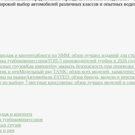
 широкий выбор автомобилей различных классов и опытных водит
Книги по SMM: обзор лучших изданий для стр
ТОП-5 производителей турбин в 2026 го
Как импортёру закрыть безопасность при перевозке
Модельный ряд TANK: обзор всех моделей, характерис
Автомобили ESTEO: обзор бренда, модели и персп
7-местные кроссоверы: обзор лучших моделей и сов
одаж и контента
а турбокомпрессоров
ных грузов
к и цен