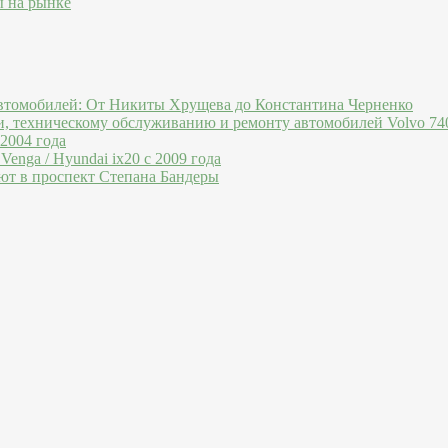
ы на рынке
втомобилей: От Никиты Хрущева до Константина Черненко
и, техническому обслуживанию и ремонту автомобилей Volvo 740
 2004 года
Venga / Hyundai ix20 c 2009 года
ют в проспект Степана Бандеры