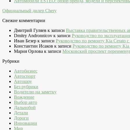
Автомобили ESTEO: обзор бренда, модели и перспектив
Официальный дилер Chery
Свежие комментарии
Дмитрий Гуляев
к записи
Выставка правительственных а
Dmitry Andronnicov
к записи
Руководство по эксплуатаци
Иван Безер
к записи
Руководство по ремонту Kia Cerato c
Константин Исаков
к записи
Руководство по ремонту Kia 
Мария Орлова
к записи
Московский проспект переимену
Рубрики
Автобизнес
Автоспорт
Автошоу
Без рубрики
Водителю на заметку
Вождение
Выбор авто
Дальнобой
Детали
Дороги
Инновации
Мир