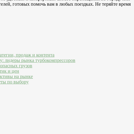
елей, готовых помочь вам в любых поездках. Не теряйте время
атегии, продаж и контента
ду: лидеры рынка турбокомпрессоров
 опасных грузов
тик и цен
ективы на рынке
еты по выбору