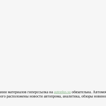
вании материалов гиперссылка на
autoplus.su
обязательна. Автомо
го расположены новости автопрома, аналитика, обзоры новинок