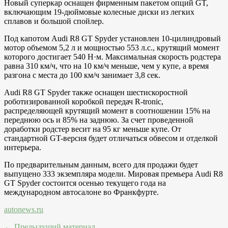
Новый суперкар оснащен фирменным пакетом опций GT,
включающим 19-дюймовые колесные диски из легких
сплавов и большой спойлер.
Под капотом Audi R8 GT Spyder установлен 10-цилиндровый
мотор объемом 5,2 л и мощностью 553 л.с., крутящий момент
которого достигает 540 Н·м. Максимальная скорость родстера
равна 310 км/ч, что на 10 км/ч меньше, чем у купе, а время
разгона с места до 100 км/ч занимает 3,8 сек.
Audi R8 GT Spyder также оснащен шестискоростной
роботизированной коробкой передач R-tronic,
распределяющей крутящий момент в соотношении 15% на
переднюю ось и 85% на заднюю. За счет проведенной
доработки родстер весит на 95 кг меньше купе. От
стандартной GT-версия будет отличаться обвесом и отделкой
интерьера.
По предварительным данным, всего для продажи будет
выпущено 333 экземпляра модели. Мировая премьера Audi R8
GT Spyder состоится осенью текущего года на
международном автосалоне во Франкфурте.
autonews.ru
← Предыдущий материал