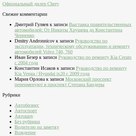
Официальный дилер Chery
Свежие комментарии
Дмитрий Гуляев
к записи
Выставка правительственных
автомобилей: От Никиты Хрущева до Константина
Черненко
Dmitry Andronnicov
к записи
Руководство по
эксплуатации, техническому обслуживанию и ремонту
автомобилей Volvo 740, 760
Иван Безер
к записи
Руководство по ремонту Kia Cerato
c 2004 года
Константин Исаков
к записи
Руководство по ремонту
Kia Venga / Hyundai ix20 c 2009 года
Мария Орлова
к записи
Московский проспект
переименуют в проспект Степана Бандеры
Рубрики
Автобизнес
Автоспорт
Автошоу
Без рубрики
Водителю на заметку
Вождение