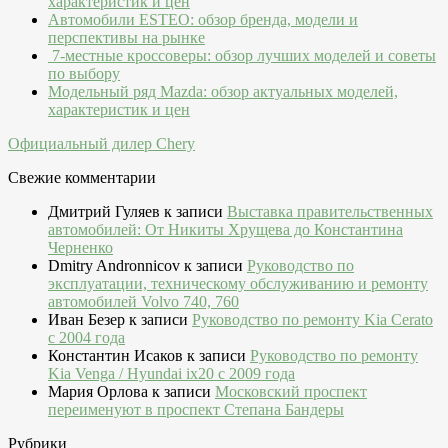
характеристик и цен
Автомобили ESTEO: обзор бренда, модели и
перспективы на рынке
7-местные кроссоверы: обзор лучших моделей и советы
по выбору
Модельный ряд Mazda: обзор актуальных моделей,
характеристик и цен
Официальный дилер Chery
Свежие комментарии
Дмитрий Гуляев
к записи
Выставка правительственных
автомобилей: От Никиты Хрущева до Константина
Черненко
Dmitry Andronnicov
к записи
Руководство по
эксплуатации, техническому обслуживанию и ремонту
автомобилей Volvo 740, 760
Иван Безер
к записи
Руководство по ремонту Kia Cerato
c 2004 года
Константин Исаков
к записи
Руководство по ремонту
Kia Venga / Hyundai ix20 c 2009 года
Мария Орлова
к записи
Московский проспект
переименуют в проспект Степана Бандеры
Рубрики