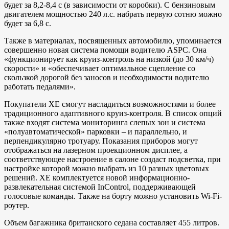
будет за 8,2-8,4 с (в зависимости от коробки). С бензиновым
двигателем мощностью 240 л.с. набрать первую сотню можно
будет за 6,8 с.
Также в материалах, посвященных автомобилю, упоминается
совершенно новая система помощи водителю ASPC. Она
«функционирует как круиз-контроль на низкой (до 30 км/ч)
скорости» и «обеспечивает оптимальное сцепление со
скользкой дорогой без заносов и необходимости водителю
работать педалями».
Покупатели ХЕ смогут насладиться возможностями и более
традиционного адаптивного круиз-контроля. В список опций
также входят система мониторинга слепых зон и система
«полуавтоматической» парковки – и параллельно, и
перпендикулярно тротуару. Показания приборов могут
отображаться на лазерном проекционном дисплее, а
соответствующее настроение в салоне создаст подсветка, при
настройке которой можно выбрать из 10 разных цветовых
решений. XE комплектуется новой информационно-
развлекательная системой InControl, поддерживающей
голосовые команды. Также на борту можно установить Wi-Fi-
роутер.
Объем багажника британского седана составляет 455 литров.