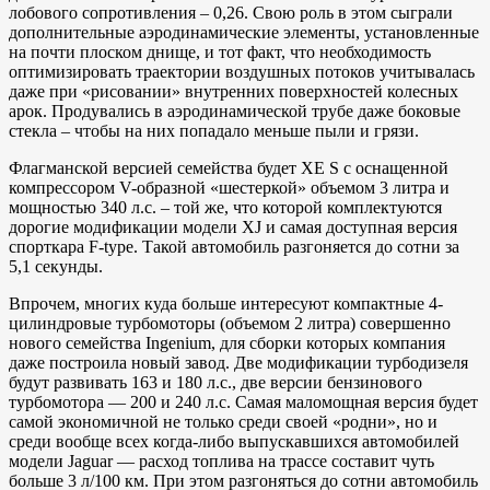
лобового сопротивления – 0,26. Свою роль в этом сыграли
дополнительные аэродинамические элементы, установленные
на почти плоском днище, и тот факт, что необходимость
оптимизировать траектории воздушных потоков учитывалась
даже при «рисовании» внутренних поверхностей колесных
арок. Продувались в аэродинамической трубе даже боковые
стекла – чтобы на них попадало меньше пыли и грязи.
Флагманской версией семейства будет XE S с оснащенной
компрессором V-образной «шестеркой» объемом 3 литра и
мощностью 340 л.с. – той же, что которой комплектуются
дорогие модификации модели XJ и самая доступная версия
спорткара F-type. Такой автомобиль разгоняется до сотни за
5,1 секунды.
Впрочем, многих куда больше интересуют компактные 4-
цилиндровые турбомоторы (объемом 2 литра) совершенно
нового семейства Ingenium, для сборки которых компания
даже построила новый завод. Две модификации турбодизеля
будут развивать 163 и 180 л.с., две версии бензинового
турбомотора — 200 и 240 л.с. Самая маломощная версия будет
самой экономичной не только среди своей «родни», но и
среди вообще всех когда-либо выпускавшихся автомобилей
модели Jaguar — расход топлива на трассе составит чуть
больше 3 л/100 км. При этом разгоняться до сотни автомобиль