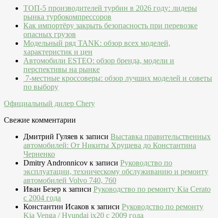
ТОП-5 производителей турбин в 2026 году: лидеры
рынка турбокомпрессоров
Как импортёру закрыть безопасность при перевозке
опасных грузов
Модельный ряд TANK: обзор всех моделей,
характеристик и цен
Автомобили ESTEO: обзор бренда, модели и
перспективы на рынке
7-местные кроссоверы: обзор лучших моделей и советы
по выбору
Официальный дилер Chery
Свежие комментарии
Дмитрий Гуляев
к записи
Выставка правительственных
автомобилей: От Никиты Хрущева до Константина
Черненко
Dmitry Andronnicov
к записи
Руководство по
эксплуатации, техническому обслуживанию и ремонту
автомобилей Volvo 740, 760
Иван Безер
к записи
Руководство по ремонту Kia Cerato
c 2004 года
Константин Исаков
к записи
Руководство по ремонту
Kia Venga / Hyundai ix20 c 2009 года