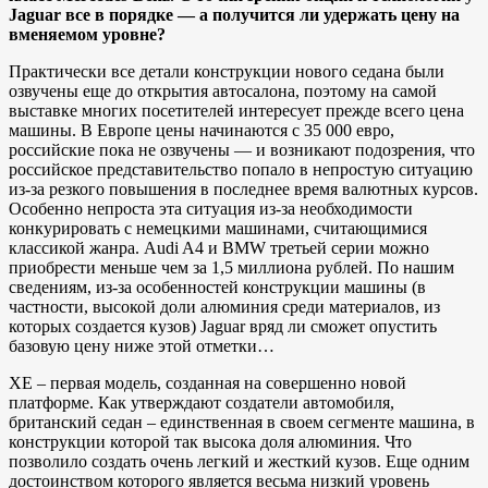
Jaguar все в порядке — а получится ли удержать цену на
вменяемом уровне?
Практически все детали конструкции нового седана были
озвучены еще до открытия автосалона, поэтому на самой
выставке многих посетителей интересует прежде всего цена
машины. В Европе цены начинаются с 35 000 евро,
российские пока не озвучены — и возникают подозрения, что
российское представительство попало в непростую ситуацию
из-за резкого повышения в последнее время валютных курсов.
Особенно непроста эта ситуация из-за необходимости
конкурировать с немецкими машинами, считающимися
классикой жанра. Audi A4 и BMW третьей серии можно
приобрести меньше чем за 1,5 миллиона рублей. По нашим
сведениям, из-за особенностей конструкции машины (в
частности, высокой доли алюминия среди материалов, из
которых создается кузов) Jaguar вряд ли сможет опустить
базовую цену ниже этой отметки…
XE – первая модель, созданная на совершенно новой
платформе. Как утверждают создатели автомобиля,
британский седан – единственная в своем сегменте машина, в
конструкции которой так высока доля алюминия. Что
позволило создать очень легкий и жесткий кузов. Еще одним
достоинством которого является весьма низкий уровень