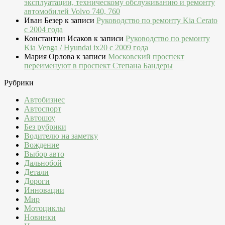
эксплуатации, техническому обслуживанию и ремонту
автомобилей Volvo 740, 760
Иван Безер
к записи
Руководство по ремонту Kia Cerato
c 2004 года
Константин Исаков
к записи
Руководство по ремонту
Kia Venga / Hyundai ix20 c 2009 года
Мария Орлова
к записи
Московский проспект
переименуют в проспект Степана Бандеры
Рубрики
Автобизнес
Автоспорт
Автошоу
Без рубрики
Водителю на заметку
Вождение
Выбор авто
Дальнобой
Детали
Дороги
Инновации
Мир
Мотоциклы
Новинки