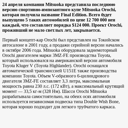
24 апреля компания Mitsuoka представила последнюю
версию спортивно-импозантного купе Mitsuoka Orochi,
которая получила название Final Edition. Всего будет
выпущено 5 таких автомобилей по цене 12 700 000 иен
каждый, что составляет порядка $124 000. Проект Orochi,
проживший не мало светлых лет, закрывается.
Первый концепт-кар Orochi был представлен на Токийском
автосалоне в 2001 году, а продажи серийной версии начались
в октябре 2006 года. Mitsuoka оборудовала заднемоторный
Orochi двигателем марки 3MZ-FE производства Toyota,
который использовался на американской версии автомобиля
Toyota Kluger V (Toyota Highlander). Orochi оснащался
автоматической трансмиссией U151E также производства
компании Toyota. Объем V-образного 6-цилиндрового
двигателя 3MZ-FE составляет 3,3 литра, максимальная
мощность равна 230 л.с. (172 кВт), а максимальный крутящий
момент — 33,5 кг-м (328 Нм). Шасси Orochi Mitsuoka
разрабатывала самостоятельно, на обеих осях автомобиля
используется независимая подвеска типа Double Wish Bone,
которая хорошо подходит для легкого трубчатого каркаса.