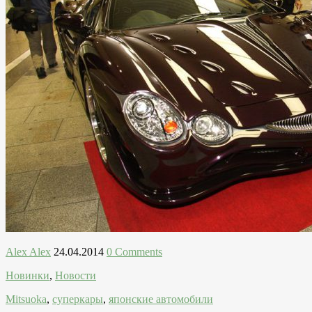
Alex Alex
24.04.2014
0 Comments
Новинки
,
Новости
Mitsuoka
,
суперкары
,
японские автомобили