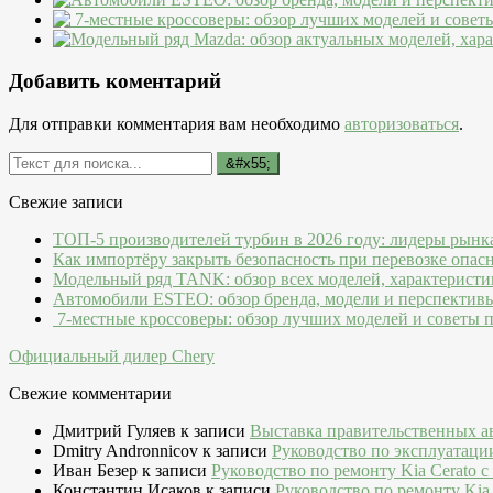
Добавить коментарий
Для отправки комментария вам необходимо
авторизоваться
.
Свежие записи
ТОП-5 производителей турбин в 2026 году: лидеры рынк
Как импортёру закрыть безопасность при перевозке опас
Модельный ряд TANK: обзор всех моделей, характеристи
Автомобили ESTEO: обзор бренда, модели и перспектив
7-местные кроссоверы: обзор лучших моделей и советы 
Официальный дилер Chery
Свежие комментарии
Дмитрий Гуляев
к записи
Выставка правительственных а
Dmitry Andronnicov
к записи
Руководство по эксплуатаци
Иван Безер
к записи
Руководство по ремонту Kia Cerato c
Константин Исаков
к записи
Руководство по ремонту Kia 