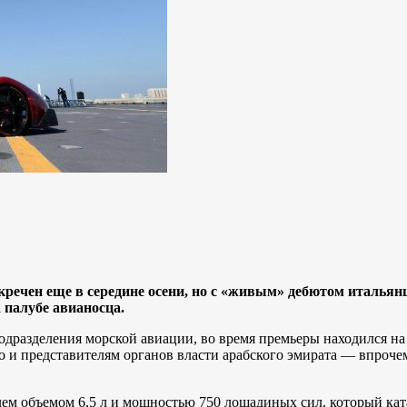
речен еще в середине осени, но с «живым» дебютом итальян
 палубе авианосца.
дразделения морской авиации, во время премьеры находился на 
 и представителям органов власти арабского эмирата — впроче
м объемом 6,5 л и мощностью 750 лошадиных сил, который катап