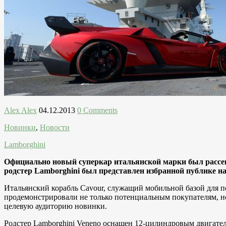
Alex Alex
04.12.2013
0 Comments
Новинки
,
Новости
Lamborghini
Официально новый суперкар итальянской марки был рассек
родстер Lamborghini был представлен избранной публике на
Итальянский корабль Cavour, служащий мобильной базой для по
продемонстрировали не только потенциальным покупателям, но
целевую аудиторию новинки.
Родстер Lamborghini Veneno оснащен 12-цилиндровым двигателе