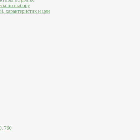
еты по выбору
й, характеристик и цен
, 760