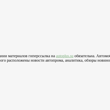
вании материалов гиперссылка на
autoplus.su
обязательна. Автомо
го расположены новости автопрома, аналитика, обзоры новинок