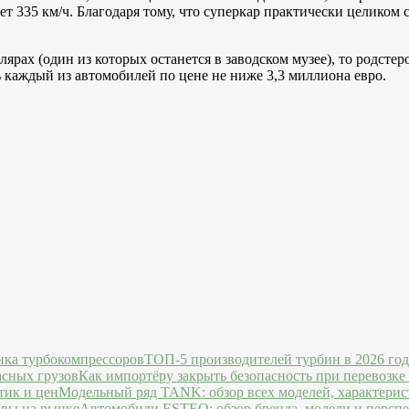
 335 км/ч. Благодаря тому, что суперкар практически целиком сос
ярах (один из которых останется в заводском музее), то родстер
ь каждый из автомобилей по цене не ниже 3,3 миллиона евро.
ТОП-5 производителей турбин в 2026 го
Как импортёру закрыть безопасность при перевозке
Модельный ряд TANK: обзор всех моделей, характерис
Автомобили ESTEO: обзор бренда, модели и персп