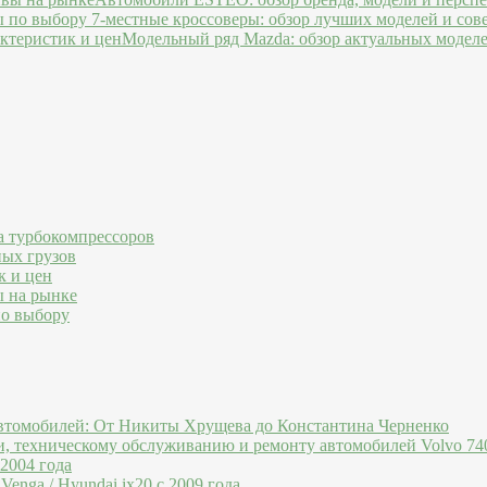
7-местные кроссоверы: обзор лучших моделей и сов
Модельный ряд Mazda: обзор актуальных моделе
а турбокомпрессоров
ных грузов
к и цен
ы на рынке
по выбору
втомобилей: От Никиты Хрущева до Константина Черненко
и, техническому обслуживанию и ремонту автомобилей Volvo 740
 2004 года
Venga / Hyundai ix20 c 2009 года