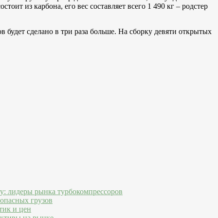
тоит из карбона, его вес составляет всего 1 490 кг – родстер
ов будет сделано в три раза больше. На сборку девяти открытых
ду: лидеры рынка турбокомпрессоров
 опасных грузов
тик и цен
ективы на рынке