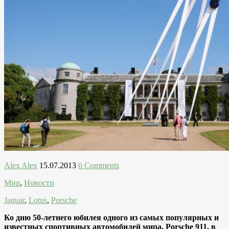
Alex Alex
15.07.2013
0 Comments
Мир
,
Новости
Jaguar
,
Lotus
,
Porsche
Ко дню 50-летнего юбилея одного из самых популярных и
известных спортивных автомобилей мира, Porsche 911, в