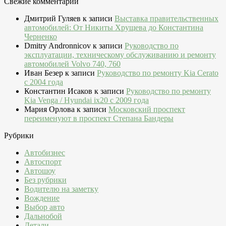
Свежие комментарии
Дмитрий Гуляев
к записи
Выставка правительственных
автомобилей: От Никиты Хрущева до Константина
Черненко
Dmitry Andronnicov
к записи
Руководство по
эксплуатации, техническому обслуживанию и ремонту
автомобилей Volvo 740, 760
Иван Безер
к записи
Руководство по ремонту Kia Cerato
c 2004 года
Константин Исаков
к записи
Руководство по ремонту
Kia Venga / Hyundai ix20 c 2009 года
Мария Орлова
к записи
Московский проспект
переименуют в проспект Степана Бандеры
Рубрики
Автобизнес
Автоспорт
Автошоу
Без рубрики
Водителю на заметку
Вождение
Выбор авто
Дальнобой
Детали