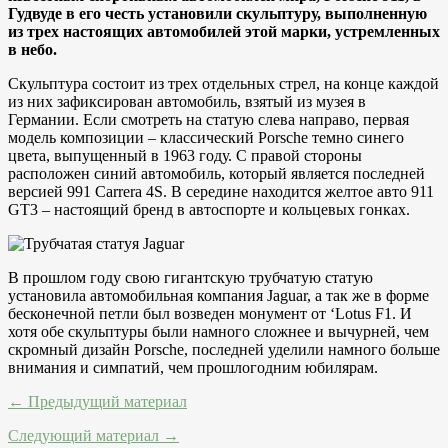
Гудвуде в его честь установили скульптуру, выполненную
из трех настоящих автомобилей этой марки, устремленных
в небо.
Скульптура состоит из трех отдельных стрел, на конце каждой
из них зафиксирован автомобиль, взятый из музея в
Германии. Если смотреть на статую слева направо, первая
модель композиции – классический Porsche темно синего
цвета, выпущенный в 1963 году. С правой стороны
расположен синий автомобиль, который является последней
версией 991 Carrera 4S. В середине находится желтое авто 911
GT3 – настоящий бренд в автоспорте и кольцевых гонках.
В прошлом году свою гигантскую трубчатую статую
установила автомобильная компания Jaguar, а так же в форме
бесконечной петли был возведен монумент от ‘Lotus F1. И
хотя обе скульптуры были намного сложнее и вычурней, чем
скромный дизайн Porsche, последней уделили намного больше
внимания и симпатий, чем прошлогодним юбилярам.
← Предыдущий материал
Следующий материал →