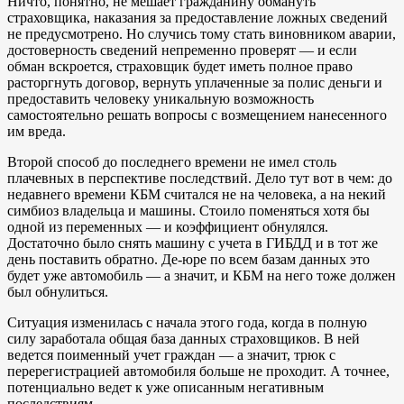
Ничто, понятно, не мешает гражданину обмануть
страховщика, наказания за предоставление ложных сведений
не предусмотрено. Но случись тому стать виновником аварии,
достоверность сведений непременно проверят — и если
обман вскроется, страховщик будет иметь полное право
расторгнуть договор, вернуть уплаченные за полис деньги и
предоставить человеку уникальную возможность
самостоятельно решать вопросы с возмещением нанесенного
им вреда.
Второй способ до последнего времени не имел столь
плачевных в перспективе последствий. Дело тут вот в чем: до
недавнего времени КБМ считался не на человека, а на некий
симбиоз владельца и машины. Стоило поменяться хотя бы
одной из переменных — и коэффициент обнулялся.
Достаточно было снять машину с учета в ГИБДД и в тот же
день поставить обратно. Де-юре по всем базам данных это
будет уже автомобиль — а значит, и КБМ на него тоже должен
был обнулиться.
Ситуация изменилась с начала этого года, когда в полную
силу заработала общая база данных страховщиков. В ней
ведется поименный учет граждан — а значит, трюк с
перерегистрацией автомобиля больше не проходит. А точнее,
потенциально ведет к уже описанным негативным
последствиям.