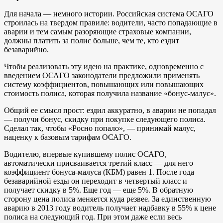
Для начала — немного истории. Российская система ОСАГО
строилась на твердом правиле: водители, часто попадающие в
аварии и тем самым разоряющие страховые компании,
должны платить за полис больше, чем те, кто ездит
безаварийно.
Чтобы реализовать эту идею на практике, одновременно с
введением ОСАГО законодатели предложили применять
систему коэффициентов, повышающих или повышающих
стоимость полиса, которая получила название «бонус-малус».
Общий ее смысл прост: ездил аккуратно, в аварии не попадал
— получи бонус, скидку при покупке следующего полиса.
Сделал так, чтобы «Росно попало», — принимай малус,
наценку к базовым тарифам ОСАГО.
Водителю, впервые купившему полис ОСАГО,
автоматически присваивается третий класс — для него
коэффициент бонуса-малуса (КБМ) равен 1. После года
безаварийной езды он переходит в четвертый класс и
получает скидку в 5%. Еще год — еще 5%. В обратную
сторону цена полиса меняется куда резвее. За единственную
аварию в 2013 году водитель получает надбавку в 55% к цене
полиса на следующий год. При этом даже если весь