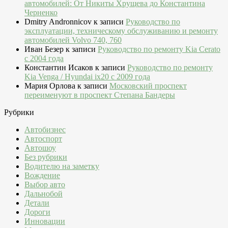
автомобилей: От Никиты Хрущева до Константина
Черненко
Dmitry Andronnicov
к записи
Руководство по
эксплуатации, техническому обслуживанию и ремонту
автомобилей Volvo 740, 760
Иван Безер
к записи
Руководство по ремонту Kia Cerato
c 2004 года
Константин Исаков
к записи
Руководство по ремонту
Kia Venga / Hyundai ix20 c 2009 года
Мария Орлова
к записи
Московский проспект
переименуют в проспект Степана Бандеры
Рубрики
Автобизнес
Автоспорт
Автошоу
Без рубрики
Водителю на заметку
Вождение
Выбор авто
Дальнобой
Детали
Дороги
Инновации