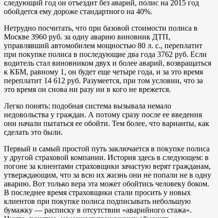
следующий год он отъездит без аварий, полис на 2015 год
обойдется ему дороже стандартного на 40%.
Нетрудно посчитать, что при базовой стоимости полиса в
Москве 3960 руб. за одну аварию виновник ДТП,
управлявший автомобилем мощностью 80 л. с., переплатит
при покупке полиса в последующие два года 3762 руб. Если
водитель стал виновником двух и более аварий, возвращаться
к КБМ, равному 1, он будет еще четыре года, и за это время
переплатит 14 612 руб. Разумеется, при том условии, что за
это время он снова ни разу ни в кого не врежется.
Легко понять: подобная система вызывала немало
недовольства у граждан. А потому сразу после ее введения
они начали пытаться ее обойти. Тем более, что варианты, как
сделать это были.
Первый и самый простой путь заключается в покупке полиса
у другой страховой компании. История здесь в следующем: в
погоне за клиентами страховщики зачастую верят гражданам,
утверждающим, что за всю их жизнь они не попали не в одну
аварию. Вот только вера эта может обойтись человеку боком.
В последнее время страховщики стали просить у новых
клиентов при покупке полиса подписывать небольшую
бумажку — расписку в отсутствии «аварийного стажа».