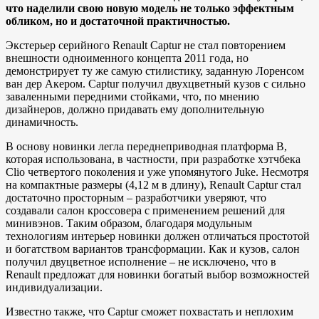
что наделили свою новую модель не только эффектным
обликом, но и достаточной практичностью.
Экстерьер серийного Renault Captur не стал повторением
внешности одноименного концепта 2011 года, но
демонстрирует ту же самую стилистику, заданную Лоренсом
ван дер Акером. Captur получил двухцветный кузов с сильно
заваленными передними стойками, что, по мнению
дизайнеров, должно придавать ему дополнительную
динамичность.
В основу новинки легла переднеприводная платформа В,
которая использована, в частности, при разработке хэтчбека
Clio четвертого поколения и уже упомянутого Juke. Несмотря
на компактные размеры (4,12 м в длину), Renault Captur стал
достаточно просторным – разработчики уверяют, что
создавали салон кроссовера с применением решений для
минивэнов. Таким образом, благодаря модульным
технологиям интерьер новинки должен отличаться простотой
и богатством вариантов трансформации. Как и кузов, салон
получил двуцветное исполнение – не исключено, что в
Renault предложат для новинки богатый выбор возможностей
индивидуализации.
Известно также, что Captur сможет похвастать и неплохим