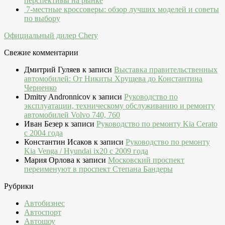
перспективы на рынке
7-местные кроссоверы: обзор лучших моделей и советы
по выбору
Официальный дилер Chery
Свежие комментарии
Дмитрий Гуляев
к записи
Выставка правительственных
автомобилей: От Никиты Хрущева до Константина
Черненко
Dmitry Andronnicov
к записи
Руководство по
эксплуатации, техническому обслуживанию и ремонту
автомобилей Volvo 740, 760
Иван Безер
к записи
Руководство по ремонту Kia Cerato
c 2004 года
Константин Исаков
к записи
Руководство по ремонту
Kia Venga / Hyundai ix20 c 2009 года
Мария Орлова
к записи
Московский проспект
переименуют в проспект Степана Бандеры
Рубрики
Автобизнес
Автоспорт
Автошоу