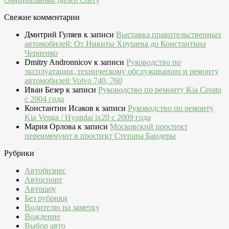
Свежие комментарии
Дмитрий Гуляев
к записи
Выставка правительственных
автомобилей: От Никиты Хрущева до Константина
Черненко
Dmitry Andronnicov
к записи
Руководство по
эксплуатации, техническому обслуживанию и ремонту
автомобилей Volvo 740, 760
Иван Безер
к записи
Руководство по ремонту Kia Cerato
c 2004 года
Константин Исаков
к записи
Руководство по ремонту
Kia Venga / Hyundai ix20 c 2009 года
Мария Орлова
к записи
Московский проспект
переименуют в проспект Степана Бандеры
Рубрики
Автобизнес
Автоспорт
Автошоу
Без рубрики
Водителю на заметку
Вождение
Выбор авто