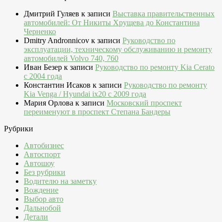
Дмитрий Гуляев
к записи
Выставка правительственных
автомобилей: От Никиты Хрущева до Константина
Черненко
Dmitry Andronnicov
к записи
Руководство по
эксплуатации, техническому обслуживанию и ремонту
автомобилей Volvo 740, 760
Иван Безер
к записи
Руководство по ремонту Kia Cerato
c 2004 года
Константин Исаков
к записи
Руководство по ремонту
Kia Venga / Hyundai ix20 c 2009 года
Мария Орлова
к записи
Московский проспект
переименуют в проспект Степана Бандеры
Рубрики
Автобизнес
Автоспорт
Автошоу
Без рубрики
Водителю на заметку
Вождение
Выбор авто
Дальнобой
Детали