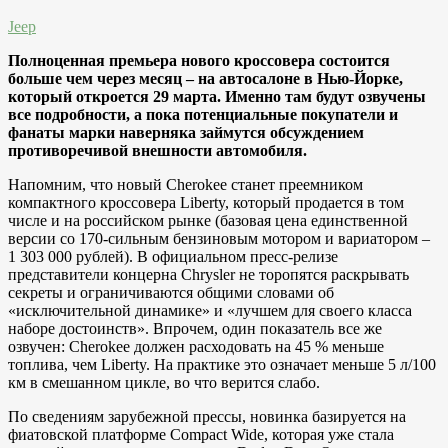
Jeep
Полноценная премьера нового кроссовера состоится
больше чем через месяц – на автосалоне в Нью-Йорке,
который откроется 29 марта. Именно там будут озвучены
все подробности, а пока потенциальные покупатели и
фанаты марки наверняка займутся обсуждением
противоречивой внешности автомобиля.
Напомним, что новый Cherokee станет преемником
компактного кроссовера Liberty, который продается в том
числе и на российском рынке (базовая цена единственной
версии со 170-сильным бензиновым мотором и вариатором –
1 303 000 рублей). В официальном пресс-релизе
представители концерна Chrysler не торопятся раскрывать
секреты и ограничиваются общими словами об
«исключительной динамике» и «лучшем для своего класса
наборе достоинств». Впрочем, один показатель все же
озвучен: Cherokee должен расходовать на 45 % меньше
топлива, чем Liberty. На практике это означает меньше 5 л/100
км в смешанном цикле, во что верится слабо.
По сведениям зарубежной прессы, новинка базируется на
фиатовской платформе Compact Wide, которая уже стала