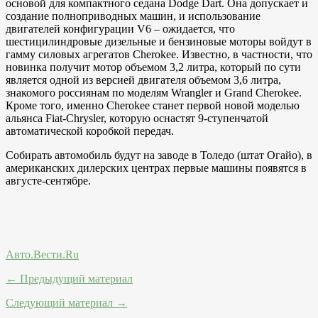
основой для компактного седана Dodge Dart. Она допускает и
создание полноприводных машин, и использование
двигателей конфигурации V6 – ожидается, что
шестицилиндровые дизельные и бензиновые моторы войдут в
гамму силовых агрегатов Cherokee. Известно, в частности, что
новинка получит мотор объемом 3,2 литра, который по сути
является одной из версией двигателя объемом 3,6 литра,
знакомого россиянам по моделям Wrangler и Grand Cherokee.
Кроме того, именно Cherokee станет первой новой моделью
альянса Fiat-Chrysler, которую оснастят 9-ступенчатой
автоматической коробкой передач.
Собирать автомобиль будут на заводе в Толедо (штат Огайо), в
американских дилерских центрах первые машины появятся в
августе-сентябре.
Авто.Вести.Ru
← Предыдущий материал
Следующий материал →