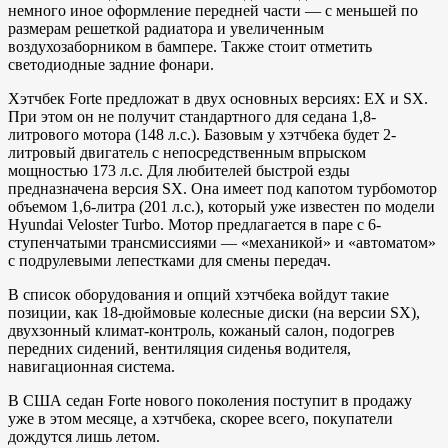
немного иное оформление передней части — с меньшей по
размерам решеткой радиатора и увеличенным
воздухозаборником в бампере. Также стоит отметить
светодиодные задние фонари.
Хэтчбек Forte предложат в двух основных версиях: EX и SX.
При этом он не получит стандартного для седана 1,8-
литрового мотора (148 л.с.). Базовым у хэтчбека будет 2-
литровый двигатель с непосредственным впрыском
мощностью 173 л.с. Для любителей быстрой езды
предназначена версия SX. Она имеет под капотом турбомотор
объемом 1,6-литра (201 л.с.), который уже известен по модели
Hyundai Veloster Turbo. Мотор предлагается в паре с 6-
ступенчатыми трансмиссиями — «механикой» и «автоматом»
с подрулевыми лепестками для смены передач.
В список оборудования и опций хэтчбека войдут такие
позиции, как 18-дюймовые колесные диски (на версии SX),
двухзонный климат-контроль, кожаный салон, подогрев
передних сидений, вентиляция сиденья водителя,
навигационная система.
В США седан Forte нового поколения поступит в продажу
уже в этом месяце, а хэтчбека, скорее всего, покупатели
дождутся лишь летом.