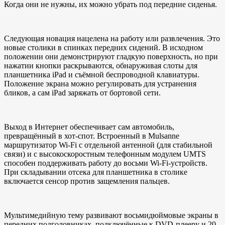
Когда они не нужны, их можно убрать под передние сиденья.
Следующая новация нацелена на работу или развлечения. Это
новые столики в спинках передних сидений. В исходном
положении они демонстрируют гладкую поверхность, но при
нажатии кнопки раскрываются, обнаруживая слоты для
планшетника iPad и съёмной беспроводной клавиатуры.
Положение экрана можно регулировать для устранения
бликов, а сам iPad заряжать от бортовой сети.
Выход в Интернет обеспечивает сам автомобиль,
превращённый в хот-спот. Встроенный в Mulsanne
маршрутизатор Wi-Fi с отдельной антенной (для стабильной
связи) и с высокоскоростным телефонным модулем UMTS
способен поддерживать работу до восьми Wi-Fi-устройств.
При складывании отсека для планшетника в столике
включается сенсор против защемления пальцев.
Мультимедийную тему развивают восьмидюймовые экраны в
передних подголовниках, подключённые к DVD-плееру и 20-