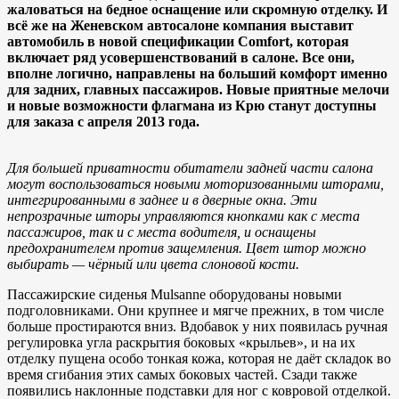
жаловаться на бедное оснащение или скромную отделку. И
всё же на Женевском автосалоне компания выставит
автомобиль в новой спецификации Comfort, которая
включает ряд усовершенствований в салоне. Все они,
вполне логично, направлены на больший комфорт именно
для задних, главных пассажиров. Новые приятные мелочи
и новые возможности флагмана из Крю станут доступны
для заказа с апреля 2013 года.
Для большей приватности обитатели задней части салона
могут воспользоваться новыми моторизованными шторами,
интегрированными в заднее и в дверные окна. Эти
непрозрачные шторы управляются кнопками как с места
пассажиров, так и с места водителя, и оснащены
предохранителем против защемления. Цвет штор можно
выбирать — чёрный или цвета слоновой кости.
Пассажирские сиденья Mulsanne оборудованы новыми
подголовниками. Они крупнее и мягче прежних, в том числе
больше простираются вниз. Вдобавок у них появилась ручная
регулировка угла раскрытия боковых «крыльев», и на их
отделку пущена особо тонкая кожа, которая не даёт складок во
время сгибания этих самых боковых частей. Сзади также
появились наклонные подставки для ног с ковровой отделкой.