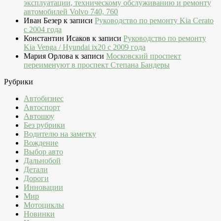
эксплуатации, техническому обслуживанию и ремонту
автомобилей Volvo 740, 760
Иван Безер
к записи
Руководство по ремонту Kia Cerato
c 2004 года
Константин Исаков
к записи
Руководство по ремонту
Kia Venga / Hyundai ix20 c 2009 года
Мария Орлова
к записи
Московский проспект
переименуют в проспект Степана Бандеры
Рубрики
Автобизнес
Автоспорт
Автошоу
Без рубрики
Водителю на заметку
Вождение
Выбор авто
Дальнобой
Детали
Дороги
Инновации
Мир
Мотоциклы
Новинки