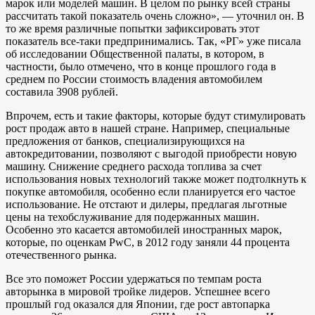
марок или моделей машин. В целом по рынку всей страны
рассчитать такой показатель очень сложно», — уточнил он. В
то же время различные попытки зафиксировать этот
показатель все-таки предпринимались. Так, «РГ» уже писала
об исследовании Общественной палаты, в котором, в
частности, было отмечено, что в конце прошлого года в
среднем по России стоимость владения автомобилем
составила 3908 рублей.
Впрочем, есть и такие факторы, которые будут стимулировать
рост продаж авто в нашей стране. Например, специальные
предложения от банков, специализирующихся на
автокредитовании, позволяют с выгодой приобрести новую
машину. Снижение среднего расхода топлива за счет
использования новых технологий также может подтолкнуть к
покупке автомобиля, особенно если планируется его частое
использование. Не отстают и дилеры, предлагая льготные
цены на техобслуживание для подержанных машин.
Особенно это касается автомобилей иностранных марок,
которые, по оценкам PwC, в 2012 году заняли 44 процента
отечественного рынка.
Все это поможет России удержаться по темпам роста
авторынка в мировой тройке лидеров. Успешнее всего
прошлый год оказался для Японии, где рост автопарка