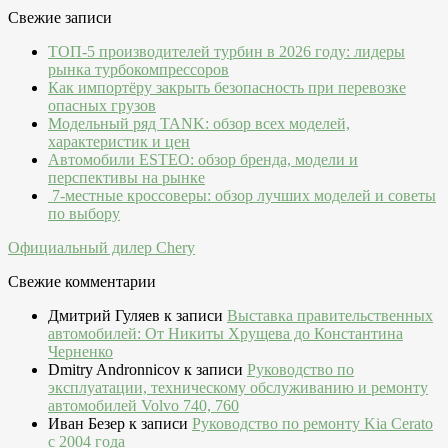
Свежие записи
ТОП-5 производителей турбин в 2026 году: лидеры
рынка турбокомпрессоров
Как импортёру закрыть безопасность при перевозке
опасных грузов
Модельный ряд TANK: обзор всех моделей,
характеристик и цен
Автомобили ESTEO: обзор бренда, модели и
перспективы на рынке
7-местные кроссоверы: обзор лучших моделей и советы
по выбору
Официальный дилер Chery
Свежие комментарии
Дмитрий Гуляев
к записи
Выставка правительственных
автомобилей: От Никиты Хрущева до Константина
Черненко
Dmitry Andronnicov
к записи
Руководство по
эксплуатации, техническому обслуживанию и ремонту
автомобилей Volvo 740, 760
Иван Безер
к записи
Руководство по ремонту Kia Cerato
c 2004 года