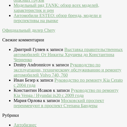
опасных грузов
Модельный ряд TANK: обзор всех моделей,
характеристик и цен
Автомобили ESTEO: обзор бренда, модели и
перспективы на рынке
Официальный дилер Chery
Свежие комментарии
Дмитрий Гуляев
к записи
Выставка правительственных
автомобилей: От Никиты Хрущева до Константина
Черненко
Dmitry Andronnicov
к записи
Руководство по
эксплуатации, техническому обслуживанию и ремонту
автомобилей Volvo 740, 760
Иван Безер
к записи
Руководство по ремонту Kia Cerato
c 2004 года
Константин Исаков
к записи
Руководство по ремонту
Kia Venga / Hyundai ix20 c 2009 года
Мария Орлова
к записи
Московский проспект
переименуют в проспект Степана Бандеры
Рубрики
Автобизнес