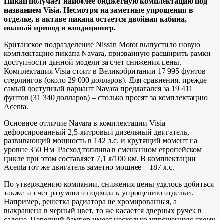
Пикап получает наиболее бюджетную комплектацию под
названием Visia. Несмотря на заметные упрощения в
отделке, в активе пикапа остается двойная кабина,
полный привод и кондиционер.
Британское подразделение Nissan Motor выпустило новую
комплектацию пикапа Navara, призванную расширить рамки
доступности данной модели за счет снижения цены.
Комплектация Visia стоит в Великобритании 17 995 фунтов
стерлингов (около 29 000 долларов). Для сравнения, прежде
самый доступный вариант Navara предлагался за 19 411
фунтов (31 340 долларов) – столько просят за комплектацию
Acenta.
Основное отличие Navara в комплектации Visia –
дефорсированный 2,5-литровый дизельный двигатель,
развивающий мощность в 142 л.с. и крутящий момент на
уровне 350 Нм. Расход топлива в смешанном европейском
цикле при этом составляет 7,1 л/100 км. В комплектации
Acenta тот же двигатель заметно мощнее – 187 л.с.
По утверждению компании, снижения цены удалось добиться
также за счет разумного подхода к упрощению отделки.
Например, решетка радиатора не хромированная, а
выкрашена в черный цвет, то же касается дверных ручек в
салоне. Передний бампер имеет несколько упрощенную схему