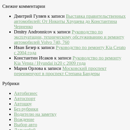
Свежие комментарии
Дмитрий Гуляев
к записи
Выставка правительственных
автомобилей: От Никиты Хрущева до Константина
Черненко
Dmitry Andronnicov
к записи
Руководство по
эксплуатации, техническому обслуживанию и ремонту
автомобилей Volvo 740, 760
Иван Безер
к записи
Руководство по ремонту Kia Cerato
c 2004 года
Константин Исаков
к записи
Руководство по ремонту
Kia Venga / Hyundai ix20 c 2009 года
Мария Орлова
к записи
Московский проспект
переименуют в проспект Степана Бандеры
Рубрики
Автобизнес
Автоспорт
Автошоу
Без рубрики
Водителю на заметку
Вождение
Выбор авто
Дальнобой