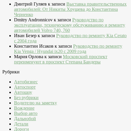
Дмитрий Гуляев
к записи
Выставка правительственных
автомобилей: От Никиты Хрущева до Константина
Черненко
Dmitry Andronnicov
к записи
Руководство по
эксплуатации, техническому обслуживанию и ремонту
автомобилей Volvo 740, 760
Иван Безер
к записи
Руководство по ремонту Kia Cerato
c 2004 года
Константин Исаков
к записи
Руководство по ремонту
Kia Venga / Hyundai ix20 c 2009 года
Мария Орлова
к записи
Московский проспект
переименуют в проспект Степана Бандеры
Рубрики
Автобизнес
Автоспорт
Автошоу
Без рубрики
Водителю на заметку
Вождение
Выбор авто
Дальнобой
Детали
Дороги