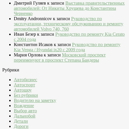
Дмитрий Гуляев
к записи
Выставка правительственных
автомобилей: От Никиты Хрущева до Константина
Черненко
Dmitry Andronnicov
к записи
Руководство по
эксплуатации, техническому обслуживанию и ремонту
автомобилей Volvo 740, 760
Иван Безер
к записи
Руководство по ремонту Kia Cerato
c 2004 года
Константин Исаков
к записи
Руководство по ремонту
Kia Venga / Hyundai ix20 c 2009 года
Мария Орлова
к записи
Московский проспект
переименуют в проспект Степана Бандеры
Рубрики
Автобизнес
Автоспорт
Автошоу
Без рубрики
Водителю на заметку
Вождение
Выбор авто
Дальнобой
Детали
Дороги