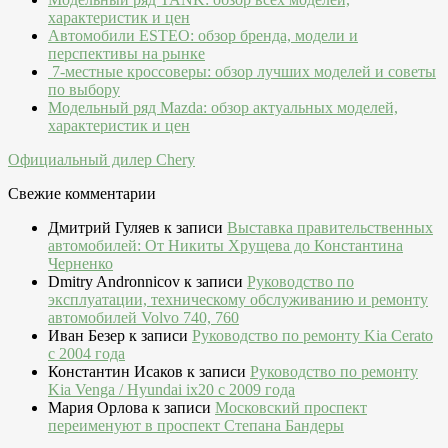
характеристик и цен
Автомобили ESTEO: обзор бренда, модели и
перспективы на рынке
7-местные кроссоверы: обзор лучших моделей и советы
по выбору
Модельный ряд Mazda: обзор актуальных моделей,
характеристик и цен
Официальный дилер Chery
Свежие комментарии
Дмитрий Гуляев
к записи
Выставка правительственных
автомобилей: От Никиты Хрущева до Константина
Черненко
Dmitry Andronnicov
к записи
Руководство по
эксплуатации, техническому обслуживанию и ремонту
автомобилей Volvo 740, 760
Иван Безер
к записи
Руководство по ремонту Kia Cerato
c 2004 года
Константин Исаков
к записи
Руководство по ремонту
Kia Venga / Hyundai ix20 c 2009 года
Мария Орлова
к записи
Московский проспект
переименуют в проспект Степана Бандеры