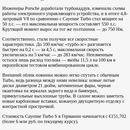
Инженеры Porsche доработали турбонаддув, изменили схемы
работы электронного управляющего устройства, и в итоге 4,8-
литровый V8 по сравнению с Cayenne Turbo стал мощнее на
50 л.с. — его максимальная мощность составляет 550 л.с.
Крутящий момент вырос на тот же полтинник — до 750 Нм.
Соответственно, стали получше все скоростные
характеристики. До 100 км/час «турбо-эс» разгоняется
быстрее на 0,2 с — за 4,5 с, максимальная скорость
увеличилась на 5 км/час — до 283 км/час. Неизменным
остался лишь расход топлива — якобы 11,5 л на 100 км в
европейском тестовом комбинированном цикле.
Внешний облик новинки можно легко спутать с обычным
Turbo, ведь разница между ними невелика: новые литые
диски диаметром 21 дюйм, затемненные фары, черная
окантовка на зеркалах заднего вида и бамперах,
прямоугольные выхлопные трубы. В салоне можно заметить
новые карбоновые вставки, кожаную двухцветную отделку с
контрастной прострочкой.
Стоимость Cayenne Turbo S в Германии начинается с €151,702
(более 6 млн руб. по текущему курсу).