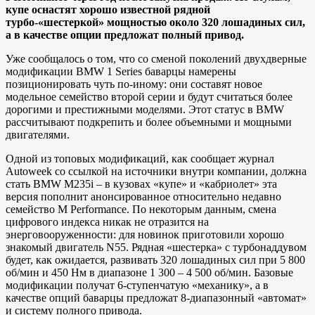
купе оснастят хорошо известной рядной
турбо-«шестеркой» мощностью около 320 лошадиных сил,
а в качестве опции предложат полный привод.
Уже сообщалось о том, что со сменой поколений двухдверные
модификации BMW 1 Series баварцы намерены
позиционировать чуть по-иному: они составят новое
модельное семейство второй серии и будут считаться более
дорогими и престижными моделями. Этот статус в BMW
рассчитывают подкрепить и более объемными и мощными
двигателями.
Одной из топовых модификаций, как сообщает журнал
Autoweek со ссылкой на источники внутри компании, должна
стать BMW M235i – в кузовах «купе» и «кабриолет» эта
версия пополнит анонсированное относительно недавно
семейство M Performance. По некоторым данным, смена
цифрового индекса никак не отразится на
энерговооруженности: для новинок приготовили хорошо
знакомый двигатель N55. Рядная «шестерка» с турбонаддувом
будет, как ожидается, развивать 320 лошадиных сил при 5 800
об/мин и 450 Нм в диапазоне 1 300 – 4 500 об/мин. Базовые
модификации получат 6-ступенчатую «механику», а в
качестве опций баварцы предложат 8-диапазонный «автомат»
и систему полного привода.