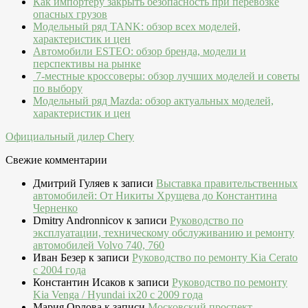
Как импортёру закрыть безопасность при перевозке
опасных грузов
Модельный ряд TANK: обзор всех моделей,
характеристик и цен
Автомобили ESTEO: обзор бренда, модели и
перспективы на рынке
7-местные кроссоверы: обзор лучших моделей и советы
по выбору
Модельный ряд Mazda: обзор актуальных моделей,
характеристик и цен
Официальный дилер Chery
Свежие комментарии
Дмитрий Гуляев
к записи
Выставка правительственных
автомобилей: От Никиты Хрущева до Константина
Черненко
Dmitry Andronnicov
к записи
Руководство по
эксплуатации, техническому обслуживанию и ремонту
автомобилей Volvo 740, 760
Иван Безер
к записи
Руководство по ремонту Kia Cerato
c 2004 года
Константин Исаков
к записи
Руководство по ремонту
Kia Venga / Hyundai ix20 c 2009 года
Мария Орлова
к записи
Московский проспект