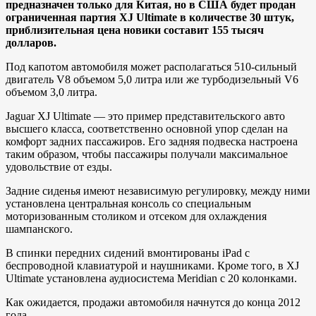
предназначен только для Китая, но в США будет продан
ограниченная партия XJ Ultimate в количестве 30 штук,
приблизительная цена новики составит 155 тысяч
долларов.
Под капотом автомобиля может располагаться 510-сильный
двигатель V8 объемом 5,0 литра или же турбодизельный V6
объемом 3,0 литра.
Jaguar XJ Ultimate — это пример представительского авто
высшего класса, соответственно основной упор сделан на
комфорт задних пассажиров. Его задняя подвеска настроена
таким образом, чтобы пассажиры получали максимальное
удовольствие от езды.
Задние сиденья имеют независимую регулировку, между ними
установлена центральная консоль со специальным
моторизованным столиком и отсеком для охлаждения
шампанского.
В спинки передних сидений вмонтированы iPad с
беспроводной клавиатурой и наушниками. Кроме того, в XJ
Ultimate установлена аудиосистема Meridian с 20 колонками.
Как ожидается, продажи автомобиля начнутся до конца 2012
года.