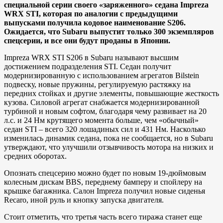
специальной серии своего «заряженного» седана Impreza
WRX STI, которая по аналогии с предыдущими
выпусками получила кодовое наименование S206.
Ожидается, что Subaru выпустит только 300 экземпляров
спецсерии, и все они будут проданы в Японии.
Impreza WRX STI S206 в Subaru называют высшим
достижением подразделения STI. Седан получит
модернизированную с использованием агрегатов Bilstein
подвеску, новые пружины, регулируемую растяжку на
передних стойках и другие элементы, повышающие жесткость
кузова. Силовой агрегат снабжается модернизированной
турбиной и новым софтом, благодаря чему развивает на 20
л.с. и 24 Нм крутящего момента больше, чем «обычный»
седан STI – всего 320 лошадиных сил и 431 Нм. Насколько
изменилась динамик седана, пока не сообщается, но в Subaru
утверждают, что улучшили отзывчивость мотора на низких и
средних оборотах.
Опознать спецсерию можно будет по новым 19-дюймовым
колесным дискам BBS, переднему бамперу и спойлеру на
крышке багажника. Салон Impreza получил новые сиденья
Recaro, иной руль и кнопку запуска двигателя.
Стоит отметить, что третья часть всего тиража станет еще