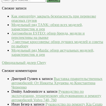
Свежие записи
Как импортёру закрыть безопасность при перевозке
опасных грузов
Модельный ряд TANK: обзор всех моделей,
характеристик и цен
Автомобили ESTEO: обзор бренда, модели и
перспективы на рынке
7-местные кроссоверы: обзор лучших моделей и советы
по выбору
Модельный ряд Mazda: обзор актуальных моделей,
характеристик и цен
Официальный дилер Chery
Свежие комментарии
Дмитрий Гуляев
к записи
Выставка правительственных
автомобилей: От Никиты Хрущева до Константина
Черненко
Dmitry Andronnicov
к записи
Руководство по
эксплуатации, техническому обслуживанию и ремонту
автомобилей Volvo 740, 760
Иван Безер
к записи
Руководство по ремонту Kia Cerato