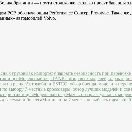
 Великобритании — почти столько же, сколько просят баварцы 
дом РСР, обозначающим Performance Concept Prototype. Такое ж
чанных» автомобилей Volvo.
Как импортёру закрыть безопасность при перевозке
Модельный ряд TANK: обзор всех моделей, характерис
Автомобили ESTEO: обзор бренда, модели и персп
7-местные кроссоверы: обзор лучших моделей и сов
Модельный ряд Mazda: обзор актуальных моделе
Минивэн на 7 мест: как выбрать идеальный 