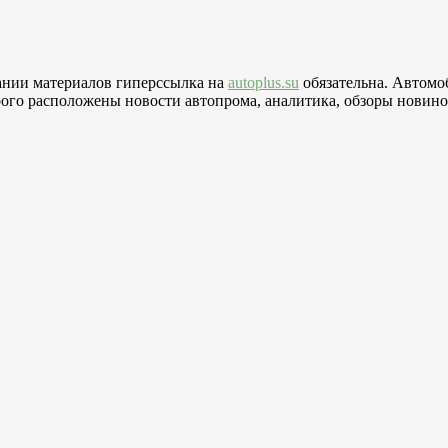
вании материалов гиперссылка на
autoplus.su
обязательна. Автомо
го расположены новости автопрома, аналитика, обзоры новинок