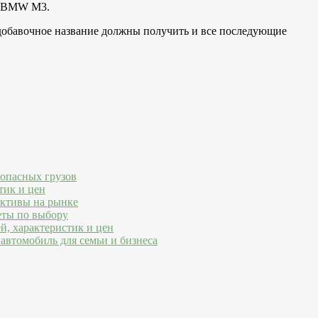
за BMW M3.
е добавочное название должны получить и все последующие
 опасных грузов
тик и цен
ективы на рынке
еты по выбору
й, характеристик и цен
автомобиль для семьи и бизнеса