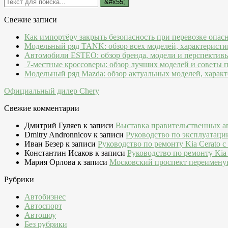
Свежие записи
Как импортёру закрыть безопасность при перевозке опас
Модельный ряд TANK: обзор всех моделей, характеристи
Автомобили ESTEO: обзор бренда, модели и перспектив
7-местные кроссоверы: обзор лучших моделей и советы 
Модельный ряд Mazda: обзор актуальных моделей, характ
Официальный дилер Chery
Свежие комментарии
Дмитрий Гуляев
к записи
Выставка правительственных а
Dmitry Andronnicov
к записи
Руководство по эксплуатаци
Иван Безер
к записи
Руководство по ремонту Kia Cerato c
Константин Исаков
к записи
Руководство по ремонту Kia 
Мария Орлова
к записи
Московский проспект переимену
Рубрики
Автобизнес
Автоспорт
Автошоу
Без рубрики