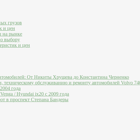
ных грузов
к и цен
ы на рынке
по выбору
еристик и цен
втомобилей: От Никиты Хрущева до Константина Черненко
и, техническому обслуживанию и ремонту автомобилей Volvo 740
 2004 года
Venga / Hyundai ix20 c 2009 года
ют в проспект Степана Бандеры