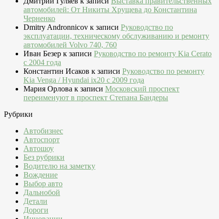
Дмитрий Гуляев
к записи
Выставка правительственных
автомобилей: От Никиты Хрущева до Константина
Черненко
Dmitry Andronnicov
к записи
Руководство по
эксплуатации, техническому обслуживанию и ремонту
автомобилей Volvo 740, 760
Иван Безер
к записи
Руководство по ремонту Kia Cerato
c 2004 года
Константин Исаков
к записи
Руководство по ремонту
Kia Venga / Hyundai ix20 c 2009 года
Мария Орлова
к записи
Московский проспект
переименуют в проспект Степана Бандеры
Рубрики
Автобизнес
Автоспорт
Автошоу
Без рубрики
Водителю на заметку
Вождение
Выбор авто
Дальнобой
Детали
Дороги
Инновации