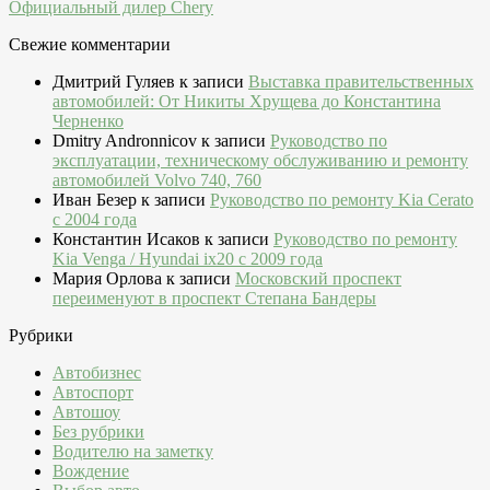
Официальный дилер Chery
Свежие комментарии
Дмитрий Гуляев
к записи
Выставка правительственных
автомобилей: От Никиты Хрущева до Константина
Черненко
Dmitry Andronnicov
к записи
Руководство по
эксплуатации, техническому обслуживанию и ремонту
автомобилей Volvo 740, 760
Иван Безер
к записи
Руководство по ремонту Kia Cerato
c 2004 года
Константин Исаков
к записи
Руководство по ремонту
Kia Venga / Hyundai ix20 c 2009 года
Мария Орлова
к записи
Московский проспект
переименуют в проспект Степана Бандеры
Рубрики
Автобизнес
Автоспорт
Автошоу
Без рубрики
Водителю на заметку
Вождение