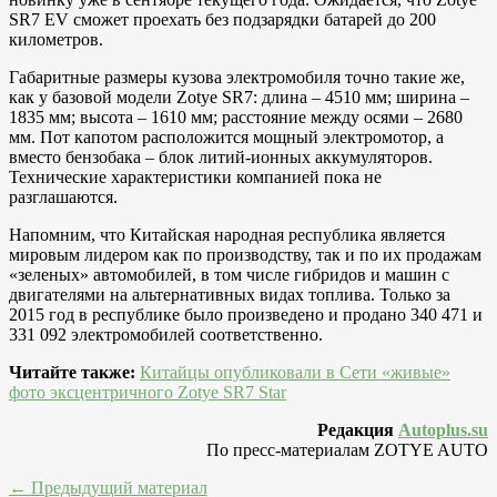
SR7 EV сможет проехать без подзарядки батарей до 200
километров.
Габаритные размеры кузова электромобиля точно такие же,
как у базовой модели Zotye SR7: длина – 4510 мм; ширина –
1835 мм; высота – 1610 мм; расстояние между осями – 2680
мм. Пот капотом расположится мощный электромотор, а
вместо бензобака – блок литий-ионных аккумуляторов.
Технические характеристики компанией пока не
разглашаются.
Напомним, что Китайская народная республика является
мировым лидером как по производству, так и по их продажам
«зеленых» автомобилей, в том числе гибридов и машин с
двигателями на альтернативных видах топлива. Только за
2015 год в республике было произведено и продано 340 471 и
331 092 электромобилей соответственно.
Читайте также:
Китайцы опубликовали в Сети «живые»
фото эксцентричного Zotye SR7 Star
Редакция
Autoplus.su
По пресс-материалам ZOTYE AUTO
← Предыдущий материал