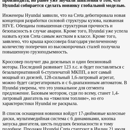
производить, но ранее уже звучали заявления о том, что
Hyundai собирается сделать новинку глобальной моделью.
Инженеры Hyundai заявили, что на Creta дебютировала новая
концепция разработки силовой структуры кузова, названная
HIVE. Обещаны повышенная структурная прочность и
безопасность в случае аварии. Кроме того, Hyundai уже успела
назвать кузов Creta самым жестким в классе. Кроме того,
заявлено, что крыша кроссовера благодаря увеличенному
количеству поперечин из высокопрочных сталей получила
повышенную грузоподъемность.
Кроссовер получит два дизельных и один бензиновый
моторы. Последний развивает 123 л.с. и будет поставляться с
безальтернативной 6-ступенчатой МКПП, а вот самый
мощный из дизелей, 128-сильный 1,6-литровый агрегат,
можно будет сагрегатировать и с 6-диапазонным автоматом. В
Hyundai уверены, что это уникальное для сегмента
предложение. Базовым мотором, судя по всему, станет 1,4-
литровый двигатель на «тяжелом топливе», но его
характеристики Hyundai не раскрыла.
В список оснащения новинки войдут 17-дюймовые колесные
диски, мультимедийная система с 6 динамиками, кнопка
запуска двигателя, шесть подушек безопасности и тому
подобное. Продажи Hyundai Creta стартуют в Индии 21 июля,