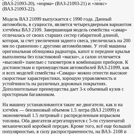
(ВАЗ-21093-20), «норма» (ВАЗ-21093-21) и «люкс»
(ВАЗ-21093-22).
Модель ВАЗ 21099 выпускается с 1990 года. Данный
автомобиль, в сущности, является четырехдверным вариантом
хэтчбека ВАЗ 2109. Завершающая модель семейства «самар»
отличалась от своих старших сестер габаритной длиной,
которая, за счет увеличения заднего свеса, увеличилась на 200
мм по сравнению с другими автомобилями. У этой машины
оригинальная облицовка радиатора, капот и передние крылья
выполнены без пластиковой «маски», а салон отличается
«высокой» панелью с тахометром в комбинации приборов. К
достоинствам и преимуществам автомобилей ВАЗ-21099, как
и всех моделей семейства «Самара» можно отнести высокие
скоростные характеристики, хорошую управляемость и
устойчивость на различных дорожных покрытиях.
Дополнительные преимущества дает 3-х объемный кузов с
просторным багажником.
На машину устанавливаются такие же двигатели, как и на
хэтчбек — бензиновый объемом 1.5 литра (ВАЗ 21099) и
экономичный 1.5 литровый с распределенным впрыском
топлива. Оба двигателя агрегатируются с 5-ти ступенчатой
механической коробкой передач. Кроме того, всё еще большой
популярностью, в силу распространенности, на ВАЗ- 2108 и