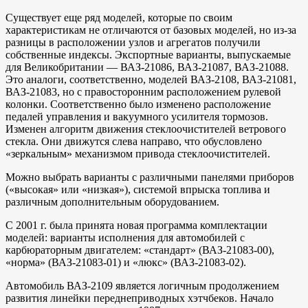
Существует еще ряд моделей, которые по своим
характеристикам не отличаются от базовых моделей, но из-за
разницы в расположении узлов и агрегатов получили
собственные индексы. Экспортные варианты, выпускаемые
для Великобритании — ВАЗ-21086, ВАЗ-21087, ВАЗ-21088.
Это аналоги, соответственно, моделей ВАЗ-2108, ВАЗ-21081,
ВАЗ-21083, но с правосторонним расположением рулевой
колонки. Соответственно было изменено расположение
педалей управления и вакуумного усилителя тормозов.
Изменен алгоритм движения стеклоочистителей ветрового
стекла. Они движутся слева направо, что обусловлено
«зеркальным» механизмом привода стеклоочистителей.
Можно выбрать варианты с различными панелями приборов
(«высокая» или «низкая»), системой впрыска топлива и
различным дополнительным оборудованием.
С 2001 г. была принята новая программа комплектации
моделей: варианты исполнения для автомобилей с
карбюраторным двигателем: «стандарт» (ВАЗ-21083-00),
«норма» (ВАЗ-21083-01) и «люкс» (ВАЗ-21083-02).
Автомобиль ВАЗ-2109 является логичным продолжением
развития линейки переднеприводных хэтчбеков. Начало