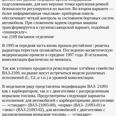
подголовниками, для них верхние точки крепления ремней
безопасности регулируются по высоте. Во втором варианте —
более информативная «высокая» приборная панель
обеспечивает четкий контроль за состоянием бортовых систем
автомобиля. При сложенном заднем сиденьи машина
трансформируется в грузопассажирский вариант, подобный
«универсалу».
vaz 2109 багажное отделение
В 1995-м передняя часть вновь прошла рестайлинг: решетка
радиатора перестала оплавляться. Последнюю косметическую
модернизацию провели в середине 1997 года. В остальном,
комплектация фактически не менялась.
Так как успешно продаются реэкспортные хэтчбеки семейства
ВАЗ-2109, на рынке могут встречаться модели различных
исполнений (L, GL и т.п.) и уровней комплектации.
В модельном ряду представлены модификации ВАЗ- 21093
как с карбюратором, так и с двигателями с распределенным
впрыском топлива. Предусмотрены следующие варианты
исполнения: для автомобилей с карбюраторными двигателями
— «стандарт» (ВАЗ-21093-00), «норма» (ВАЗ- 21093-01) и
«люкс» (ВАЗ-21093-02), для автомобилей с двигателями с
распределенным впрыском топлива — «стандарт»