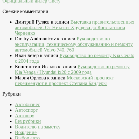
Официальный дилер Chery
Свежие комментарии
Дмитрий Гуляев
к записи
Выставка правительственных
автомобилей: От Никиты Хрущева до Константина
Черненко
Dmitry Andronnicov
к записи
Руководство по
эксплуатации, техническому обслуживанию и ремонту
автомобилей Volvo 740, 760
Иван Безер
к записи
Руководство по ремонту Kia Cerato
c 2004 года
Константин Исаков
к записи
Руководство по ремонту
Kia Venga / Hyundai ix20 c 2009 года
Мария Орлова
к записи
Московский проспект
переименуют в проспект Степана Бандеры
Рубрики
Автобизнес
Автоспорт
Автошоу
Без рубрики
Водителю на заметку
Вождение
Выбор авто