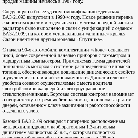
продаж машины началось в 1987 году.
Следующую и более удачную модификацию «девятки» —
ВАЗ-21093 выпустили в 1990-м году. Новое решение передка
с коротким крылом и отдельным сегментом передней части и
радиатора было выполнено в связи с унификацией с седаном
ВАЗ-21099, на котором устанавливали «длинные» крылья.
Салон идентичен другим моделям «Спутника».
С начала 90-х автомобили комплектации «Люкс» оснащают
иной, более современной панелью приборов с тахометром и
маршрутным компьютером. Применяемая гамма двигателей
пополнилась мотором с системой распределенного впрыска
топлива, обеспечивающим повышение динамических свойств
и улучшения топливной экономичности. Дополнительные
удобства создают осуществляемые с места водителя
электроблокировка дверей и электроуправление
стеклоподъемниками. Бортовая система контроля напоминает
о непристегнутых ремнях безопасности, неполном закрытии
дверей, оставленном ключе зажигания и работоспособности
отдельных узлов.
Базовый ВАЗ-2109 оснащался поперечно расположенным
четырехцилиндровым карбюраторным 1.3-литровым
двигателем мощностью 65 л.с., с которым полностью
загруженный автомобиль (полезная нагрузка 425 кг)