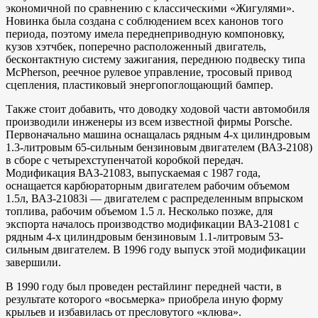
экономичной по сравнению с классическими «Жигулями».
Новинка была создана с соблюдением всех канонов того
периода, поэтому имела переднеприводную компоновку,
кузов хэтчбек, поперечно расположенный двигатель,
бесконтактную систему зажигания, переднюю подвеску типа
McPherson, реечное рулевое управление, тросовый привод
сцепления, пластиковый энергопоглощающий бампер.
Также стоит добавить, что доводку ходовой части автомобиля
производили инженеры из всем известной фирмы Porsche.
Первоначально машина оснащалась рядным 4-х цилиндровым
1.3-литровым 65-сильным бензиновым двигателем (ВАЗ-2108)
в сборе с четырехступенчатой коробкой передач.
Модификация ВАЗ-21083, выпускаемая с 1987 года,
оснащается карбюраторным двигателем рабочим объемом
1.5л, ВАЗ-21083i — двигателем с распределенным впрыском
топлива, рабочим объемом 1.5 л. Несколько позже, для
экспорта началось производство модификации ВАЗ-21081 с
рядным 4-х цилиндровым бензиновым 1.1-литровым 53-
сильным двигателем. В 1996 году выпуск этой модификации
завершили.
В 1990 году был проведен рестайлинг передней части, в
результате которого «восьмерка» приобрела иную форму
крыльев и избавилась от пресловутого «клюва».