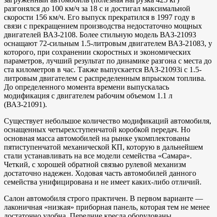
разгонялся до 100 км/ч за 18 с и достигал максимальной
скорости 156 км/ч. Его выпуск прекратился в 1997 году в
связи с прекращением производства недостаточно мощных
двигателей ВАЗ-2108. Более стильную модель ВАЗ-21093
оснащают 72-сильным 1.5-литровым двигателем ВАЗ-21083, у
которого, при сохранении скоростных и экономических
параметров, лучший результат по динамике разгона с места до
ста километров в час. Также выпускается ВАЗ-21093i с 1.5-
литровым двигателем с распределенным впрыском топлива.
До определенного момента времени выпускалась
модификация с двигателем рабочим объемом 1.1 л
(ВАЗ-21091).
Существует небольшое количество модификаций автомобиля,
оснащенных четырехступенчатой коробкой передач. Но
основная масса автомобилей на рынке укомплектованы
пятиступенчатой механической КП, которую в дальнейшем
стали устанавливать на все модели семейства «Самара».
Четкий, с хорошей обратной связью рулевой механизм
достаточно надежен. Ходовая часть автомобилей данного
семейства унифицирована и не имеет каких-либо отличий.
Салон автомобиля строго практичен. В первом варианте —
лаконичная «низкая» приборная панель, которая тем не менее
достаточно удобна. Передние кресла оборудованы