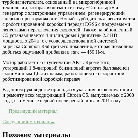
турбонагнетателем, основанный на микрогибридной
технологии, которая включает систему «Стоп-старт» и
генератор с электронным управлением, регенерирующий
энергию при торможении. Новый турбодизель агрегатируется
с роботизированной коробкой передач EGS6 с подрулевыми
лепестками переключения скоростей. Также на обновленный
С5 устанавливается 4-цилиндровый двигатель 2.2 HDi
мощностью 204 л. с с усовершенствованной системой
впрыска Common-Rail третьего поколения, которая позволила
добиться ощутимой прибавки в тяге — 450 Н-м.
Мотор работает с 6-ступенчатой АКП. Кроме того,
устаревший 1,8-литровый бензиновый агрегат был заменен
экономичным 1,6-литровым, работающим с 6-скоростной
роботизированной коробкой передач.
В данном руководстве приводятся указания по эксплуатации
и ремонту всех модификаций Citroen С5, выпускаемых с 2008
года, в том числе версий после рестайлинга в 2011 году.
← Предыдущий материал
Следующий материал →
Похожие материалы