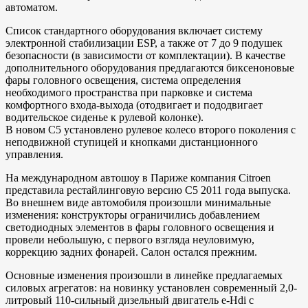
автоматом.
Список стандартного оборудования включает систему
электронной стабилизации ESP, а также от 7 до 9 подушек
безопасности (в зависимости от комплектации). В качестве
дополнительного оборудования предлагаются биксеноновые
фары головного освещения, система определения
необходимого пространства при парковке и система
комфортного входа-выхода (отодвигает и пододвигает
водительское сиденье к рулевой колонке).
В новом С5 установлено рулевое колесо второго поколения с
неподвижной ступицей и кнопками дистанционного
управления.
На международном автошоу в Париже компания Citroen
представила рестайлинговую версию С5 2011 года выпуска.
Во внешнем виде автомобиля произошли минимальные
изменения: конструкторы ограничились добавлением
светодиодных элементов в фары головного освещения и
провели небольшую, с первого взгляда неуловимую,
коррекцию задних фонарей. Салон остался прежним.
Основные изменения произошли в линейке предлагаемых
силовых агрегатов: на новинку установлен современный 2,0-
литровый 110-сильный дизельный двигатель e-Hdi с