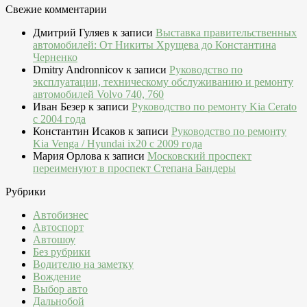
Свежие комментарии
Дмитрий Гуляев
к записи
Выставка правительственных
автомобилей: От Никиты Хрущева до Константина
Черненко
Dmitry Andronnicov
к записи
Руководство по
эксплуатации, техническому обслуживанию и ремонту
автомобилей Volvo 740, 760
Иван Безер
к записи
Руководство по ремонту Kia Cerato
c 2004 года
Константин Исаков
к записи
Руководство по ремонту
Kia Venga / Hyundai ix20 c 2009 года
Мария Орлова
к записи
Московский проспект
переименуют в проспект Степана Бандеры
Рубрики
Автобизнес
Автоспорт
Автошоу
Без рубрики
Водителю на заметку
Вождение
Выбор авто
Дальнобой