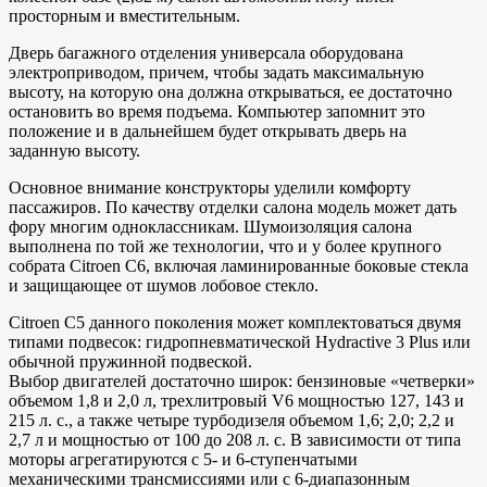
просторным и вместительным.
Дверь багажного отделения универсала оборудована
электроприводом, причем, чтобы задать максимальную
высоту, на которую она должна открываться, ее достаточно
остановить во время подъема. Компьютер запомнит это
положение и в дальнейшем будет открывать дверь на
заданную высоту.
Основное внимание конструкторы уделили комфорту
пассажиров. По качеству отделки салона модель может дать
фору многим одноклассникам. Шумоизоляция салона
выполнена по той же технологии, что и у более крупного
собрата Citroen С6, включая ламинированные боковые стекла
и защищающее от шумов лобовое стекло.
Citroen С5 данного поколения может комплектоваться двумя
типами подвесок: гидропневматической Hydractive 3 Plus или
обычной пружинной подвеской.
Выбор двигателей достаточно широк: бензиновые «четверки»
объемом 1,8 и 2,0 л, трехлитровый V6 мощностью 127, 143 и
215 л. с., а также четыре турбодизеля объемом 1,6; 2,0; 2,2 и
2,7 л и мощностью от 100 до 208 л. с. В зависимости от типа
моторы агрегатируются с 5- и 6-ступенчатыми
механическими трансмиссиями или с 6-диапазонным