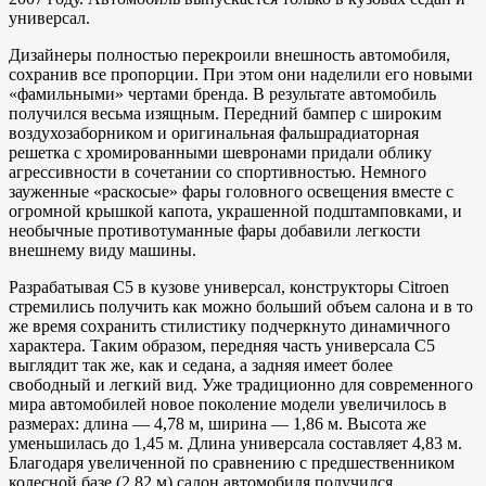
универсал.
Дизайнеры полностью перекроили внешность автомобиля,
сохранив все пропорции. При этом они наделили его новыми
«фамильными» чертами бренда. В результате автомобиль
получился весьма изящным. Передний бампер с широким
воздухозаборником и оригинальная фальшрадиаторная
решетка с хромированными шевронами придали облику
агрессивности в сочетании со спортивностью. Немного
зауженные «раскосые» фары головного освещения вместе с
огромной крышкой капота, украшенной подштамповками, и
необычные противотуманные фары добавили легкости
внешнему виду машины.
Разрабатывая С5 в кузове универсал, конструкторы Citroen
стремились получить как можно больший объем салона и в то
же время сохранить стилистику подчеркнуто динамичного
характера. Таким образом, передняя часть универсала С5
выглядит так же, как и седана, а задняя имеет более
свободный и легкий вид. Уже традиционно для современного
мира автомобилей новое поколение модели увеличилось в
размерах: длина — 4,78 м, ширина — 1,86 м. Высота же
уменьшилась до 1,45 м. Длина универсала составляет 4,83 м.
Благодаря увеличенной по сравнению с предшественником
колесной базе (2,82 м) салон автомобиля получился