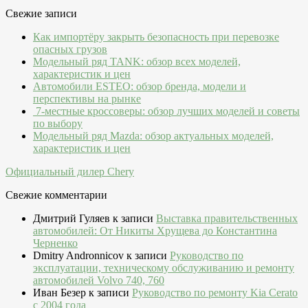
Свежие записи
Как импортёру закрыть безопасность при перевозке
опасных грузов
Модельный ряд TANK: обзор всех моделей,
характеристик и цен
Автомобили ESTEO: обзор бренда, модели и
перспективы на рынке
7-местные кроссоверы: обзор лучших моделей и советы
по выбору
Модельный ряд Mazda: обзор актуальных моделей,
характеристик и цен
Официальный дилер Chery
Свежие комментарии
Дмитрий Гуляев
к записи
Выставка правительственных
автомобилей: От Никиты Хрущева до Константина
Черненко
Dmitry Andronnicov
к записи
Руководство по
эксплуатации, техническому обслуживанию и ремонту
автомобилей Volvo 740, 760
Иван Безер
к записи
Руководство по ремонту Kia Cerato
c 2004 года