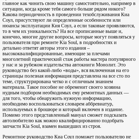
главное как чинить свою машину самостоятельно, например в
ситуации, когда кроме тебя самого больше рядом никого?
Какова периодичность в проведении техобслуживания Киа
Соул, присутствуют ли определенные особенности или
нюансы эксплуатации Кия Соул, а если таковые проявляются,
то в чем их уникальность? На все прописанные выше и,
конечно, многие другие вопросы, которые могут появляться у
пользователя при ремонте Kia Soul, в подробностях и
детально ответят авторы этого издания –
высококвалифицированные, имеющие за плечами
многолетний практический стаж работы мастера популярного
у нас и за рубежом издательства автокниги Монолит. Это
руководство без какой-либо «воды», вся включенная на его
страницы полезная информация представлена на все сто по
теме, структурирована четко и с отличным знанием
материала. Такое пособие не обременит своего хозяина
нудным подбором необходимых ему ремонтных данных —
для того, чтобы обнаружить нужную информацию,
необходимо воспользоваться словарем аббревиатур,
используемых в брошюре и который включен в издание.
Помимо этого представленный мануал сможет подсказать
автолюбителю как можно квалифицированно подобрать
запчасти Kia Soul, взамен вышедших из строя.
Ремонтное руководство Киа Соул поможет пользователю не