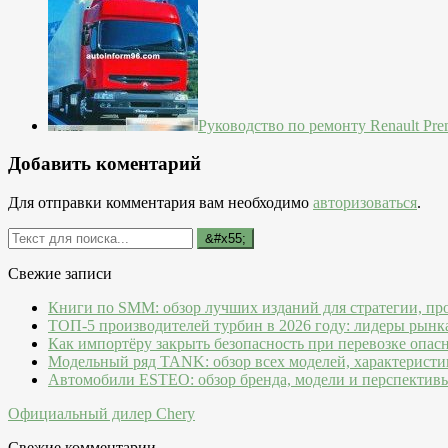
Руководство по ремонту Renault Pre
Добавить коментарий
Для отправки комментария вам необходимо
авторизоваться
.
Свежие записи
Книги по SMM: обзор лучших изданий для стратегии, пр
ТОП-5 производителей турбин в 2026 году: лидеры рынк
Как импортёру закрыть безопасность при перевозке опас
Модельный ряд TANK: обзор всех моделей, характеристи
Автомобили ESTEO: обзор бренда, модели и перспектив
Официальный дилер Chery
Свежие комментарии