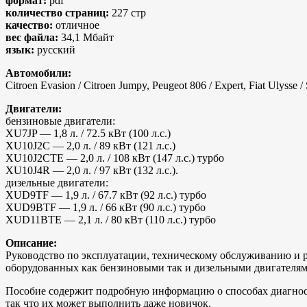
формат:
pdf
количество страниц:
227 стр
качество:
отличное
вес файла:
34,1 Мбайт
язык:
русский
Автомобили:
Citroen Evasion / Citroen Jumpy, Peugeot 806 / Expert, Fiat Uly
Двигатели:
бензиновые двигатели:
XU7JP — 1,8 л. / 72.5 кВт (100 л.с.)
XU10J2C — 2,0 л. / 89 кВт (121 л.с.)
XU10J2CTE — 2,0 л. / 108 кВт (147 л.с.) турбо
XU10J4R — 2,0 л. / 97 кВт (132 л.с.).
дизельные двигатели:
XUD9TF — 1,9 л. / 67.7 кВт (92 л.с.) турбо
XUD9BTF — 1,9 л. / 66 кВт (90 л.с.) турбо
XUD11BTE — 2,1 л. / 80 кВт (110 л.с.) турбо
Описание:
Руководство по эксплуатации, техническому обслуживанию и ремон
оборудованных как бензиновыми так и дизельными двигателям
Пособие содержит подробную информацию о способах диагности
так что их может выполнить даже новичок.