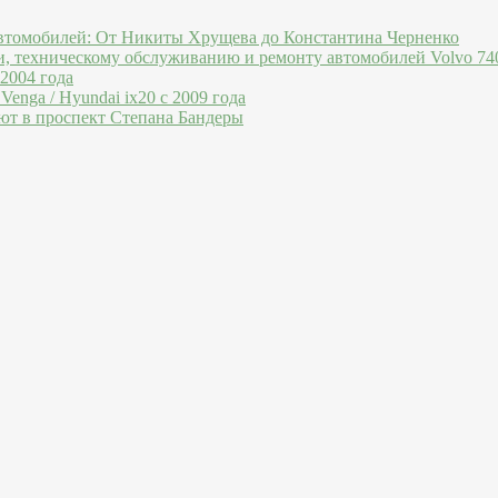
втомобилей: От Никиты Хрущева до Константина Черненко
и, техническому обслуживанию и ремонту автомобилей Volvo 740
 2004 года
Venga / Hyundai ix20 c 2009 года
ют в проспект Степана Бандеры