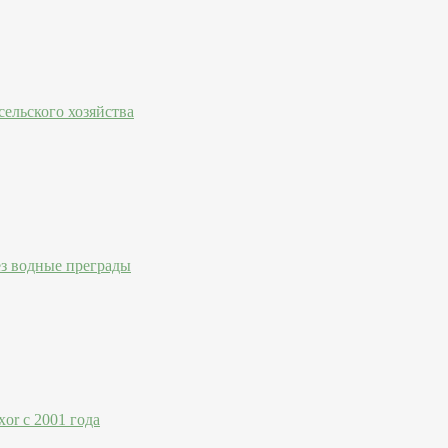
ельского хозяйства
ез водные преграды
or с 2001 года