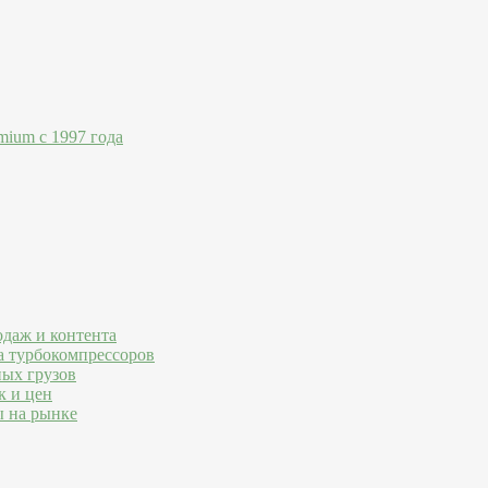
mium с 1997 года
одаж и контента
а турбокомпрессоров
ных грузов
к и цен
ы на рынке