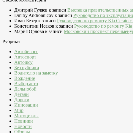
Дмитрий Гуляев
к записи
Выставка правительственных а
Dmitry Andronnicov
к записи
Руководство по эксплуатаци
Иван Безер
к записи
Руководство по ремонту Kia Cerato c
Константин Исаков
к записи
Руководство по ремонту Kia 
Мария Орлова
к записи
Московский проспект переимену
Рубрики
Автобизнес
Автоспорт
Автошоу
Без рубрики
Водителю на заметку
Вождение
Выбор авто
Дальнобой
Детали
Дороги
Инновации
Мир
Мотоциклы
Новинки
Новости
Обзоры