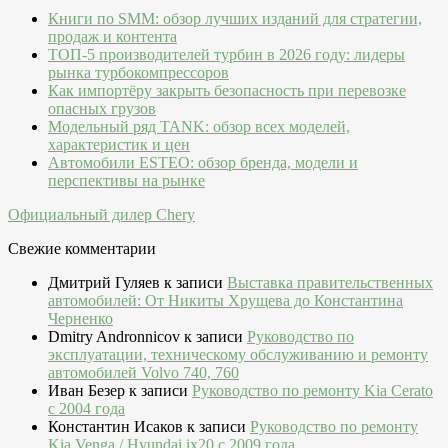
Книги по SMM: обзор лучших изданий для стратегии,
продаж и контента
ТОП-5 производителей турбин в 2026 году: лидеры
рынка турбокомпрессоров
Как импортёру закрыть безопасность при перевозке
опасных грузов
Модельный ряд TANK: обзор всех моделей,
характеристик и цен
Автомобили ESTEO: обзор бренда, модели и
перспективы на рынке
Официальный дилер Chery
Свежие комментарии
Дмитрий Гуляев
к записи
Выставка правительственных
автомобилей: От Никиты Хрущева до Константина
Черненко
Dmitry Andronnicov
к записи
Руководство по
эксплуатации, техническому обслуживанию и ремонту
автомобилей Volvo 740, 760
Иван Безер
к записи
Руководство по ремонту Kia Cerato
c 2004 года
Константин Исаков
к записи
Руководство по ремонту
Kia Venga / Hyundai ix20 c 2009 года