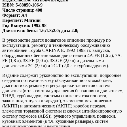
ISBN: 5-88850-106-9
Число страниц: 408
Формат: A4
Переплет: Мягкий
Год Выпуска: 1992-98
Двигатели: бенз.: 1.6;1.8;2.0; диз.: 2.0;
В руководстве дается пошаговое описание процедур по
эксплуатации, ремонту и техническому обслуживанию
автомобилей Toyota CARINA E, 1992-1998 гг. выпуска,
оборудованных бензиновыми двигателями 4A-FE (1,6 л), 7A-
FE (1,8 л), 3S-FE (2,0 л), 3S-GE (2,0 л) и дизельными
двигателями 2С (2,0 л) и 2С-Т (2,0 л с турбонаддувом).
Издание содержит руководство по эксплуатации, подробные
сведения по техническому обслуживанию автомобилей,
диагностике, ремонту и регулировке элементов систем
двигателя (в т.ч. система управления бензиновым двигателем,
ТНВД, турбонаддув, системы снижения токсичности,
зажигания, запуска и зарядки), элементов механических
(МКПП) и автоматических (АКПП) коробок передач,
элементов тормозной системы (включая антиблокировочную
систему тормозов (ABS)), рулевого управления, подвески,
кузовных элементов (в т.ч. кузовные размеры), систем
кондиционирования и вентиляции.