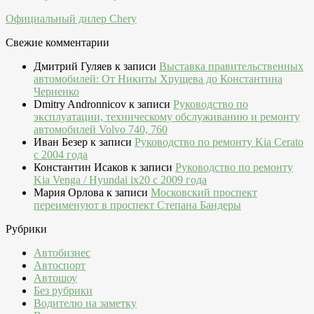
Официальный дилер Chery
Свежие комментарии
Дмитрий Гуляев
к записи
Выставка правительственных
автомобилей: От Никиты Хрущева до Константина
Черненко
Dmitry Andronnicov
к записи
Руководство по
эксплуатации, техническому обслуживанию и ремонту
автомобилей Volvo 740, 760
Иван Безер
к записи
Руководство по ремонту Kia Cerato
c 2004 года
Константин Исаков
к записи
Руководство по ремонту
Kia Venga / Hyundai ix20 c 2009 года
Мария Орлова
к записи
Московский проспект
переименуют в проспект Степана Бандеры
Рубрики
Автобизнес
Автоспорт
Автошоу
Без рубрики
Водителю на заметку