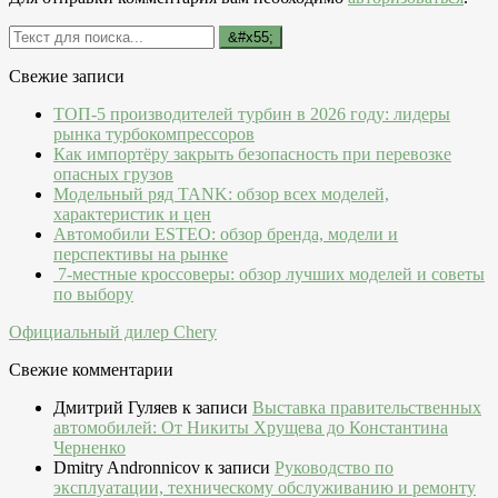
Свежие записи
ТОП-5 производителей турбин в 2026 году: лидеры
рынка турбокомпрессоров
Как импортёру закрыть безопасность при перевозке
опасных грузов
Модельный ряд TANK: обзор всех моделей,
характеристик и цен
Автомобили ESTEO: обзор бренда, модели и
перспективы на рынке
7-местные кроссоверы: обзор лучших моделей и советы
по выбору
Официальный дилер Chery
Свежие комментарии
Дмитрий Гуляев
к записи
Выставка правительственных
автомобилей: От Никиты Хрущева до Константина
Черненко
Dmitry Andronnicov
к записи
Руководство по
эксплуатации, техническому обслуживанию и ремонту