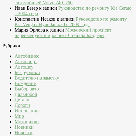
автомобилей Volvo 740, 760
Иван Безер
к записи
Руководство по ремонту Kia Cerato
c 2004 года
Константин Исаков
к записи
Руководство по ремонту
Kia Venga / Hyundai ix20 c 2009 года
Мария Орлова
к записи
Московский проспект
переименуют в проспект Степана Бандеры
Рубрики
Автобизнес
Автоспорт
Автошоу
Без рубрики
Водителю на заметку
Вождение
Выбор авто
Дальнобой
Детали
Дороги
Инновации
Мир
Мотоциклы
Новинки
Новости