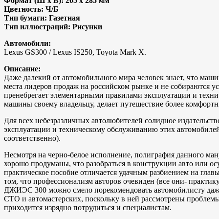
Формат (Ш x В): 205 x 285 мм
Цветность: Ч/Б
Тип бумаги: Газетная
Тип иллюстраций: Рисунки
Автомобили:
Lexus GS300 / Lexus IS250, Toyota Mark X.
Описание:
Даже далекий от автомобильного мира человек знает, что маш
места лидеров продаж на российском рынке и не собираются ус
пренебрегает элементарными правилами эксплуатации и технич
машины своему владельцу, делает путешествие более комфорт
Для всех небезразличных автолюбителей солидное издательс
эксплуатации и техническому обслуживанию этих автомобиле
соответственно).
Несмотря на черно-белое исполнение, полиграфия данного ману
хорошо продуманы, что разобраться в конструкции авто или ос
практическое пособие отличается удачным разбиением на глав
том, что профессионализм авторов очевиден (все они- практик
ДЖИЭС 300 можно смело порекомендовать автомобилисту даже н
СТО и автомастерских, поскольку в ней рассмотрены проблем
приходится изрядно потрудиться и специалистам.