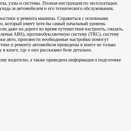
аты, узлы и системы. Полная инструкция по эксплуатации
да за автомобилем и его технического обслуживания.
гностики и ремонта машины. Справиться с основными
, который имеет хотя бы самый начальный уровень
и даже на дороге во время путешествия настроить, смазать,
включая ABS), противобуксовочную систему (TRC), систему
ники авто, произвести необходимые настройки помогут
ке и ремонту автомобиля приведены в книге не только
 книге, где о них рассказано боле детально.
ому водителю, а также приведена информация о подготовке