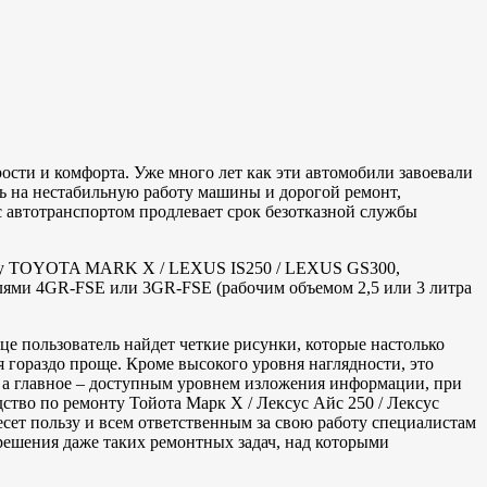
сти и комфорта. Уже много лет как эти автомобили завоевали
сь на нестабильную работу машины и дорогой ремонт,
 автотранспортом продлевает срок безотказной службы
монту TOYOTA MARK X / LEXUS IS250 / LEXUS GS300,
лями 4GR-FSE или 3GR-FSE (рабочим объемом 2,5 или 3 литра
е пользователь найдет четкие рисунки, которые настолько
 гораздо проще. Кроме высокого уровня наглядности, это
, а главное – доступным уровнем изложения информации, при
ство по ремонту Тойота Марк X / Лексус Айс 250 / Лексус
сет пользу и всем ответственным за свою работу специалистам
решения даже таких ремонтных задач, над которыми