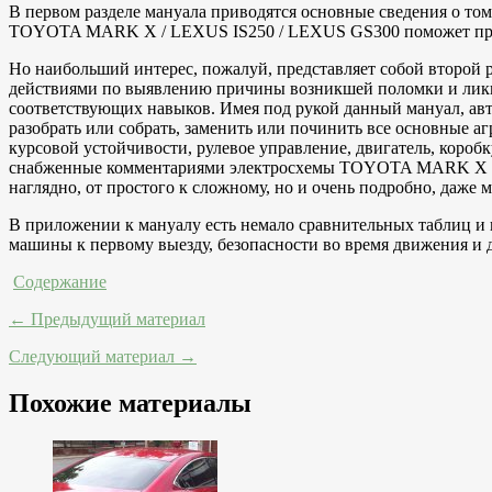
В первом разделе мануала приводятся основные сведения о том
TOYOTA MARK X / LEXUS IS250 / LEXUS GS300 поможет приоб
Но наибольший интерес, пожалуй, представляет собой второй
действиями по выявлению причины возникшей поломки и ликви
соответствующих навыков. Имея под рукой данный мануал, авто
разобрать или собрать, заменить или починить все основные 
курсовой устойчивости, рулевое управление, двигатель, короб
снабженные комментариями электросхемы TOYOTA MARK X / LE
наглядно, от простого к сложному, но и очень подробно, даже
В приложении к мануалу есть немало сравнительных таблиц и
машины к первому выезду, безопасности во время движения и 
Содержание
← Предыдущий материал
Следующий материал →
Похожие материалы