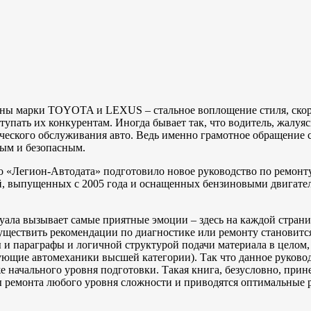
ины марки TOYOTA и LEXUS – стальное воплощение стиля, скоро
тупать их конкурентам. Иногда бывает так, что водитель, жалуя
еского обслуживания авто. Ведь именно грамотное обращение с
ным и безопасным.
тво «Легион-Aвтодата» подготовило новое руководство по ре
й, выпущенных с 2005 года и оснащенных бензиновыми двигате
ала вызывает самые приятные эмоции – здесь на каждой страниц
уществить рекомендации по диагностике или ремонту становится
ы и параграфы и логичной структурой подачи материала в целом
ующие автомеханики высшей категории). Так что данное руковод
ачального уровня подготовки. Такая книга, безусловно, прине
ы ремонта любого уровня сложности и приводятся оптимальные 