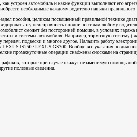
, как устроен автомобиль и какие функции выполняют его агрег
рести необходимые каждому водителю навыки правильного ухо
 раздел пособия, целиком посвященный правильной технике диа
дировать эту неисправность вполне по силам любому водителю
мобилист сможет без посторонней помощи, в условиях гаража ил
агрегаты и системы автомобиля. Например, тормозную систему (
ку передач, подвески и многое другое. Наладить работу электро
XUS IS250 / LEXUS GS300. Вообще все указания по диагности
 мелкие промежуточные операции снабжены сносками на страницу в
 графиков, которые при случае окажут незаменимую помощь люб
другие полезные сведения.