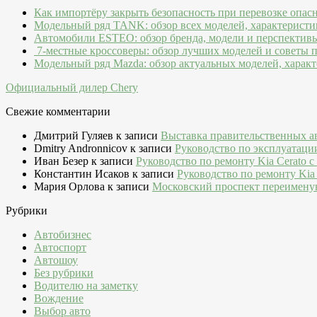
Как импортёру закрыть безопасность при перевозке опас
Модельный ряд TANK: обзор всех моделей, характеристи
Автомобили ESTEO: обзор бренда, модели и перспектив
7-местные кроссоверы: обзор лучших моделей и советы 
Модельный ряд Mazda: обзор актуальных моделей, характ
Официальный дилер Chery
Свежие комментарии
Дмитрий Гуляев
к записи
Выставка правительственных а
Dmitry Andronnicov
к записи
Руководство по эксплуатаци
Иван Безер
к записи
Руководство по ремонту Kia Cerato c
Константин Исаков
к записи
Руководство по ремонту Kia 
Мария Орлова
к записи
Московский проспект переимену
Рубрики
Автобизнес
Автоспорт
Автошоу
Без рубрики
Водителю на заметку
Вождение
Выбор авто