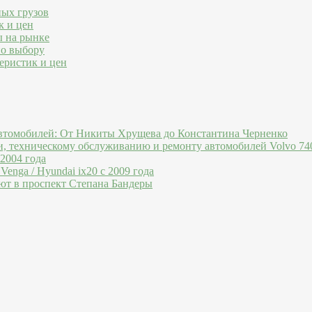
ных грузов
к и цен
ы на рынке
по выбору
еристик и цен
втомобилей: От Никиты Хрущева до Константина Черненко
и, техническому обслуживанию и ремонту автомобилей Volvo 740
 2004 года
Venga / Hyundai ix20 c 2009 года
ют в проспект Степана Бандеры