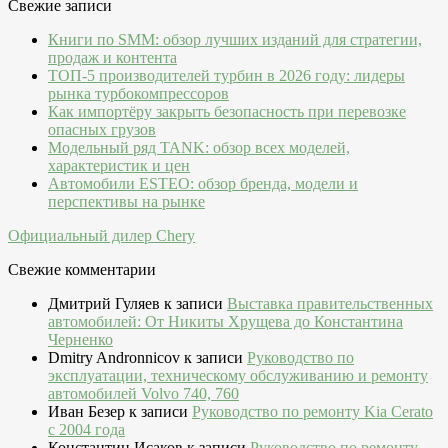
Свежие записи
Книги по SMM: обзор лучших изданий для стратегии,
продаж и контента
ТОП-5 производителей турбин в 2026 году: лидеры
рынка турбокомпрессоров
Как импортёру закрыть безопасность при перевозке
опасных грузов
Модельный ряд TANK: обзор всех моделей,
характеристик и цен
Автомобили ESTEO: обзор бренда, модели и
перспективы на рынке
Официальный дилер Chery
Свежие комментарии
Дмитрий Гуляев
к записи
Выставка правительственных
автомобилей: От Никиты Хрущева до Константина
Черненко
Dmitry Andronnicov
к записи
Руководство по
эксплуатации, техническому обслуживанию и ремонту
автомобилей Volvo 740, 760
Иван Безер
к записи
Руководство по ремонту Kia Cerato
c 2004 года
Константин Исаков
к записи
Руководство по ремонту