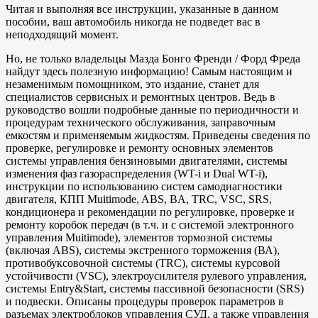
Читая и выполняя все инструкции, указанные в данном
пособии, ваш автомобиль никогда не подведет вас в
неподходящий момент.
Но, не только владельцы Мазда Бонго Френди / Форд Фреда
найдут здесь полезную информацию! Самым настоящим и
незаменимым помощником, это издание, станет для
специалистов сервисных и ремонтных центров. Ведь в
руководство вошли подробные данные по периодичности и
процедурам технического обслуживания, заправочным
емкостям и применяемым жидкостям. Приведены сведения по
проверке, регулировке и ремонту основных элементов
системы управления бензиновыми двигателями, системы
изменения фаз газораспределения (WT-i и Dual WT-i),
инструкции по использованию систем самодиагностики
двигателя, КПП Muitimode, ABS, BA, TRC, VSC, SRS,
кондиционера и рекомендации по регулировке, проверке и
ремонту коробок передач (в т.ч. и с системой электронного
управления Muitimode), элементов тормозной системы
(включая ABS), системы экстренного торможения (ВА),
противобуксовочной системы (TRC), системы курсовой
устойчивости (VSC), электроусилителя рулевого управления,
системы Entry&Start, системы пассивной безопасности (SRS)
и подвески. Описаны процедуры проверок параметров в
разъемах электроблоков управления СУД, а также управления