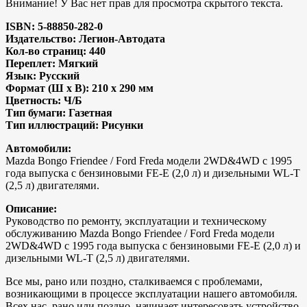
Внимание! У Вас нет прав для просмотра скрытого текста.
ISBN: 5-88850-282-0
Издательство: Легион-Aвтодата
Кол-во страниц: 440
Переплет: Мягкий
Язык: Русский
Формат (Ш x В): 210 x 290 мм
Цветность: Ч/Б
Тип бумаги: Газетная
Тип иллюстраций: Рисунки
Автомобили:
Mazda Bongo Friendee / Ford Freda модели 2WD&4WD c 1995
года выпуска с бензиновыми FE-E (2,0 л) и дизельными WL-T
(2,5 л) двигателями.
Описание:
Руководство по ремонту, эксплуатации и техническому
обслуживанию Mazda Bongo Friendee / Ford Freda модели
2WD&4WD c 1995 года выпуска с бензиновыми FE-E (2,0 л) и
дизельными WL-T (2,5 л) двигателями.
Все мы, рано или поздно, сталкиваемся с проблемами,
возникающими в процессе эксплуатации нашего автомобиля.
Всех нас, рано или поздно, начинает интересовать устройство