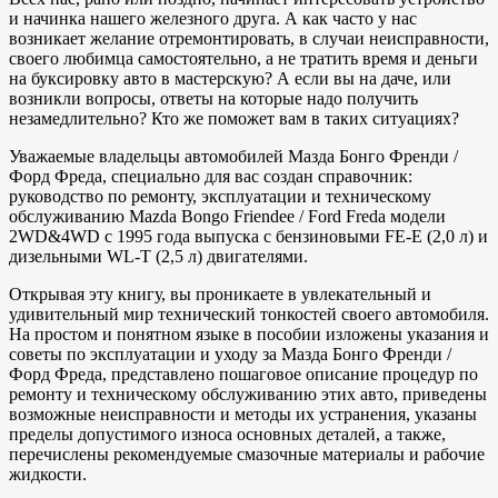
и начинка нашего железного друга. А как часто у нас
возникает желание отремонтировать, в случаи неисправности,
своего любимца самостоятельно, а не тратить время и деньги
на буксировку авто в мастерскую? А если вы на даче, или
возникли вопросы, ответы на которые надо получить
незамедлительно? Кто же поможет вам в таких ситуациях?
Уважаемые владельцы автомобилей Мазда Бонго Френди /
Форд Фреда, специально для вас создан справочник:
руководство по ремонту, эксплуатации и техническому
обслуживанию Mazda Bongo Friendee / Ford Freda модели
2WD&4WD c 1995 года выпуска с бензиновыми FE-E (2,0 л) и
дизельными WL-T (2,5 л) двигателями.
Открывая эту книгу, вы проникаете в увлекательный и
удивительный мир технический тонкостей своего автомобиля.
На простом и понятном языке в пособии изложены указания и
советы по эксплуатации и уходу за Мазда Бонго Френди /
Форд Фреда, представлено пошаговое описание процедур по
ремонту и техническому обслуживанию этих авто, приведены
возможные неисправности и методы их устранения, указаны
пределы допустимого износа основных деталей, а также,
перечислены рекомендуемые смазочные материалы и рабочие
жидкости.