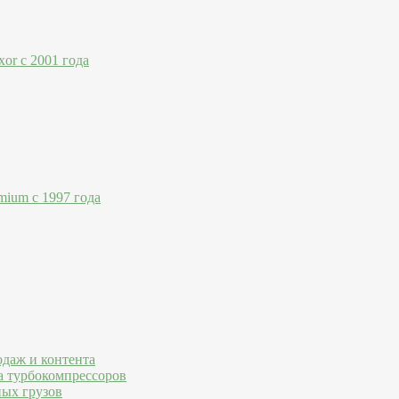
or с 2001 года
mium с 1997 года
одаж и контента
а турбокомпрессоров
ных грузов