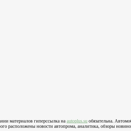
вании материалов гиперссылка на
autoplus.su
обязательна. Автомо
го расположены новости автопрома, аналитика, обзоры новинок