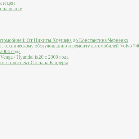
к и цен
ы на рынке
втомобилей: От Никиты Хрущева до Константина Черненко
и, техническому обслуживанию и ремонту автомобилей Volvo 740
 2004 года
Venga / Hyundai ix20 c 2009 года
ют в проспект Степана Бандеры