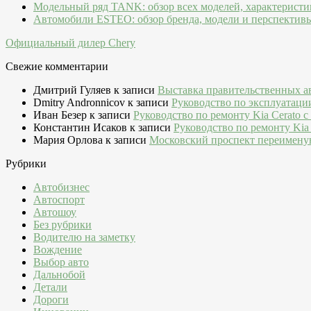
Модельный ряд TANK: обзор всех моделей, характеристи
Автомобили ESTEO: обзор бренда, модели и перспектив
Официальный дилер Chery
Свежие комментарии
Дмитрий Гуляев
к записи
Выставка правительственных а
Dmitry Andronnicov
к записи
Руководство по эксплуатаци
Иван Безер
к записи
Руководство по ремонту Kia Cerato c
Константин Исаков
к записи
Руководство по ремонту Kia 
Мария Орлова
к записи
Московский проспект переимену
Рубрики
Автобизнес
Автоспорт
Автошоу
Без рубрики
Водителю на заметку
Вождение
Выбор авто
Дальнобой
Детали
Дороги