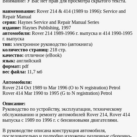
Внимание! У Вас нет прав для просмотра скрытого текста.
наименование:
Rover 214 & 414 (1989 to 1996): Service and
Repair Manual
серия:
Haynes Service and Repair Manual Series
издание:
Haynes Publishing, 1997
автомобили:
Rover 214 1989-1996 г. выпуска и 414 1990-1995
г. выпуска
тип:
электронное руководство (автокнига)
количество страниц:
218 стр.
качество:
отличное (eBook)
язык:
английский
формат:
pdf
вес файла:
11,7 мб
Автомобили:
Rover 214 Oct 1989 to Mar 1996 (O to N registration) Petrol
Rover 414 Mar 1990 to 1995 (G to N registration) Petrol
Описание:
Руководство по устройству, эксплуатации, техническому
обслуживанию и ремонту автомобилей Rover 214, Rover 414
выпуска с 1989 по 1996 г. с бензиновыми двигателями.
В руководстве описана конструкция автомобиля,
последовательно и подробно изложены различные сборочно-