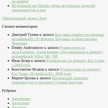
по выбору
Модельный ряд Mazda: обзор актуальных моделей,
характеристик и цен
Официальный дилер Chery
Свежие комментарии
Дмитрий Гуляев
к записи
Выставка правительственных
автомобилей: От Никиты Хрущева до Константина
Черненко
Dmitry Andronnicov
к записи
Руководство по
эксплуатации, техническому обслуживанию и ремонту
автомобилей Volvo 740, 760
Иван Безер
к записи
Руководство по ремонту Kia Cerato
c 2004 года
Константин Исаков
к записи
Руководство по ремонту
Kia Venga / Hyundai ix20 c 2009 года
Мария Орлова
к записи
Московский проспект
переименуют в проспект Степана Бандеры
Рубрики
Автобизнес
Автоспорт
Автошоу