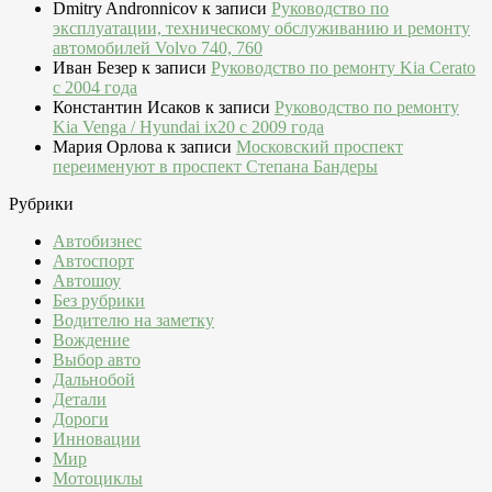
Dmitry Andronnicov
к записи
Руководство по
эксплуатации, техническому обслуживанию и ремонту
автомобилей Volvo 740, 760
Иван Безер
к записи
Руководство по ремонту Kia Cerato
c 2004 года
Константин Исаков
к записи
Руководство по ремонту
Kia Venga / Hyundai ix20 c 2009 года
Мария Орлова
к записи
Московский проспект
переименуют в проспект Степана Бандеры
Рубрики
Автобизнес
Автоспорт
Автошоу
Без рубрики
Водителю на заметку
Вождение
Выбор авто
Дальнобой
Детали
Дороги
Инновации
Мир
Мотоциклы