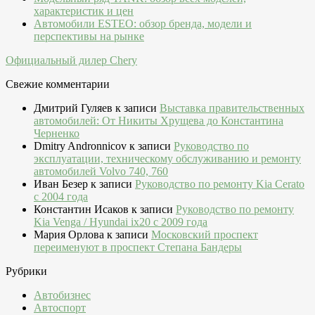
характеристик и цен
Автомобили ESTEO: обзор бренда, модели и
перспективы на рынке
Официальный дилер Chery
Свежие комментарии
Дмитрий Гуляев
к записи
Выставка правительственных
автомобилей: От Никиты Хрущева до Константина
Черненко
Dmitry Andronnicov
к записи
Руководство по
эксплуатации, техническому обслуживанию и ремонту
автомобилей Volvo 740, 760
Иван Безер
к записи
Руководство по ремонту Kia Cerato
c 2004 года
Константин Исаков
к записи
Руководство по ремонту
Kia Venga / Hyundai ix20 c 2009 года
Мария Орлова
к записи
Московский проспект
переименуют в проспект Степана Бандеры
Рубрики
Автобизнес
Автоспорт