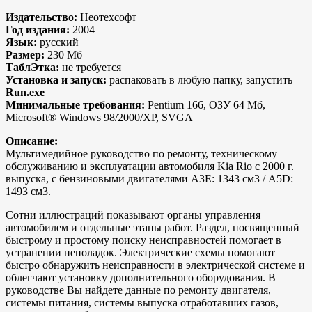
Издательство:
Неотехсофт
Год издания:
2004
Язык:
русский
Размер:
230 Мб
ТаблЭтка:
не требуется
Установка и запуск:
распаковать в любую папку, запустить
Run.exe
Минимальные требования:
Pentium 166, ОЗУ 64 Мб,
Microsoft® Windows 98/2000/XP, SVGA
Описание:
Мультимедийное руководство по ремонту, техническому
обслуживанию и эксплуатации автомобиля Kia Rio с 2000 г.
выпуска, с бензиновыми двигателями A3E: 1343 см3 / A5D:
1493 см3.
Сотни иллюстраций показывают органы управления
автомобилем и отдельные этапы работ. Раздел, посвященный
быстрому и простому поиску неисправностей помогает в
устранении неполадок. Электрические схемы помогают
быстро обнаружить неисправности в электрической системе и
облегчают установку дополнительного оборудования. В
руководстве Вы найдете данные по ремонту двигателя,
системы питания, системы выпуска отработавших газов,