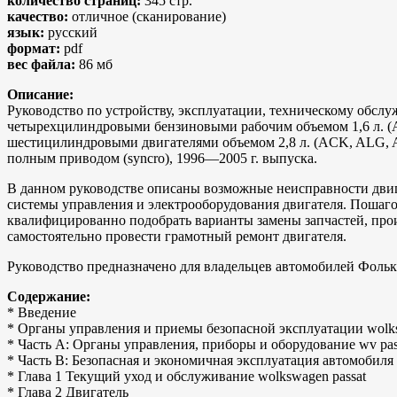
количество страниц:
345 стр.
качество:
отличное (сканирование)
язык:
русский
формат:
pdf
вес файла:
86 мб
Описание:
Руководство по устройству, эксплуатации, техническому обслу
четырехцилиндровыми бензиновыми рабочим объемом 1,6 л. (A
шестицилиндровыми двигателями объемом 2,8 л. (ACK, ALG, AP
полным приводом (syncro), 1996—2005 г. выпуска.
В данном руководстве описаны возможные неисправности двиг
системы управления и электрооборудования двигателя. Пошаг
квалифицированно подобрать варианты замены запчастей, прои
самостоятельно провести грамотный ремонт двигателя.
Руководство предназначено для владельцев автомобилей Фольк
Содержание:
* Введение
* Органы управления и приемы безопасной эксплуатации wolks
* Часть А: Органы управления, приборы и оборудование wv pas
* Часть В: Безопасная и экономичная эксплуатация автомобиля
* Глава 1 Текущий уход и обслуживание wolkswagen passat
* Глава 2 Двигатель