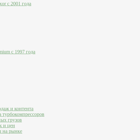
or с 2001 года
mium с 1997 года
одаж и контента
а турбокомпрессоров
ных грузов
к и цен
ы на рынке