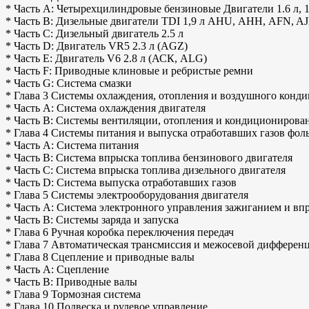
* Часть А: Четырехцилиндровые бензиновые Двигатели 1.6 л, 1
* Часть В: Дизельные двигатели TDI 1,9 л AHU, АНН, AFN, A
* Часть С: Дизельный двигатель 2.5 л
* Часть D: Двигатель VR5 2.3 л (AGZ)
* Часть Е: Двигатель V6 2.8 л (АСК, ALG)
* Часть F: Приводные клиновые и ребристые ремни
* Часть G: Система смазки
* Глава 3 Системы охлаждения, отопления и воздушного конд
* Часть А: Система охлаждения двигателя
* Часть В: Системы вентиляции, отопления и кондиционирова
* Глава 4 Системы питания и выпуска отработавших газов фол
* Часть А: Система питания
* Часть В: Система впрыска топлива бензинового двигателя
* Часть С: Система впрыска топлива дизельного двигателя
* Часть D: Система выпуска отработавших газов
* Глава 5 Системы электрооборудования двигателя
* Часть А: Система электронного управления зажиганием и впр
* Часть В: Системы заряда и запуска
* Глава 6 Ручная коробка переключения передач
* Глава 7 Автоматическая трансмиссия и межосевой дифферен
* Глава 8 Сцепление и приводные валы
* Часть А: Сцепление
* Часть В: Приводные валы
* Глава 9 Тормозная система
* Глава 10 Подвеска и рулевое управление