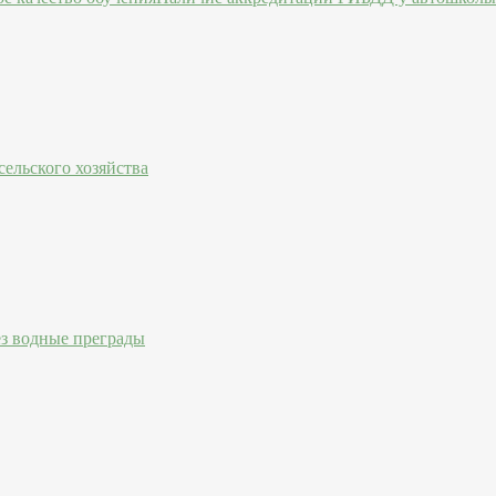
ельского хозяйства
ез водные преграды