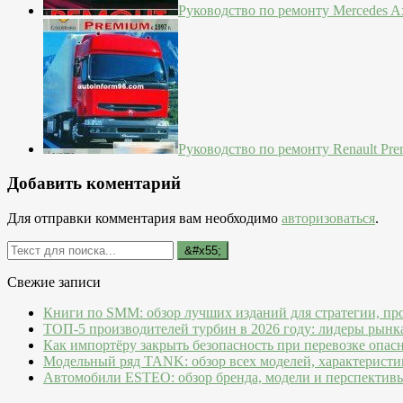
Руководство по ремонту Mercedes Ax
Руководство по ремонту Renault Pre
Добавить коментарий
Для отправки комментария вам необходимо
авторизоваться
.
Свежие записи
Книги по SMM: обзор лучших изданий для стратегии, пр
ТОП-5 производителей турбин в 2026 году: лидеры рынк
Как импортёру закрыть безопасность при перевозке опас
Модельный ряд TANK: обзор всех моделей, характеристи
Автомобили ESTEO: обзор бренда, модели и перспектив