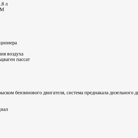
.8 л
JM
иционера
ния воздуха
ьцваген пассат
ыском бензинового двигателя, система преднакала дизельного д
циал